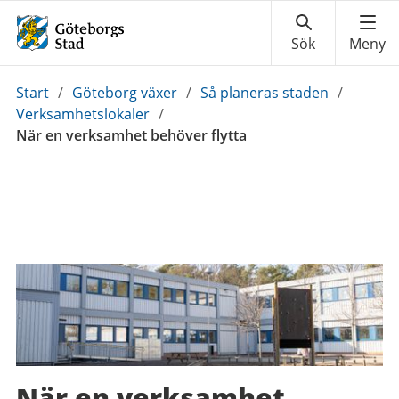
Du
Start
/
Göteborg växer
/
Så planeras staden
/
är
Verksamhetslokaler
/
här:
När en verksamhet behöver flytta
När en verksamhet