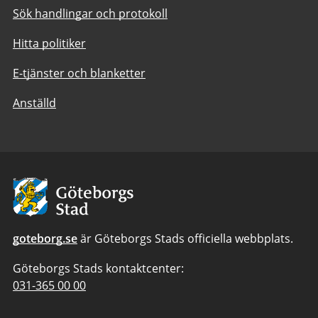
Sök handlingar och protokoll
Hitta politiker
E-tjänster och blanketter
Anställd
Avsändare:
Göteborgs
Stad
goteborg.se
är Göteborgs Stads officiella webbplats.
Göteborgs Stads kontaktcenter:
Telefonnummer
031-365 00 00
till