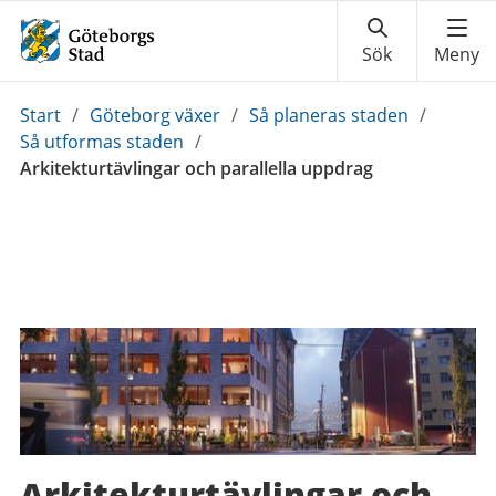
Du
Start
/
Göteborg växer
/
Så planeras staden
/
är
Så utformas staden
/
här:
Arkitekturtävlingar och parallella uppdrag
Arkitekturtävlingar och