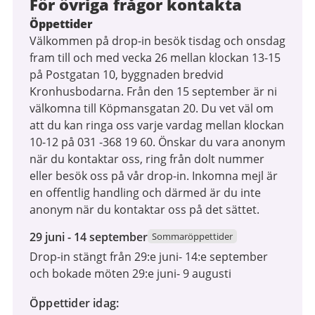
För övriga frågor kontakta
Öppettider
Välkommen på drop-in besök tisdag och onsdag
fram till och med vecka 26 mellan klockan 13-15
på Postgatan 10, byggnaden bredvid
Kronhusbodarna. Från den 15 september är ni
välkomna till Köpmansgatan 20. Du vet väl om
att du kan ringa oss varje vardag mellan klockan
10-12 på 031 -368 19 60. Önskar du vara anonym
när du kontaktar oss, ring från dolt nummer
eller besök oss på vår drop-in. Inkomna mejl är
en offentlig handling och därmed är du inte
anonym när du kontaktar oss på det sättet.
29
29 juni - 14 september
Sommaröppettider
juni
Drop-in stängt från 29:e juni- 14:e september
2026
och bokade möten 29:e juni- 9 augusti
till
14
Öppettider idag