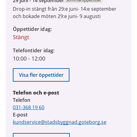
29 juni - 14 september
Sommaröppettider
juni
Drop-in stängt från 29:e juni- 14:e september
2026
och bokade möten 29:e juni- 9 augusti
till
14
Öppettider idag
september
Stängt
2026
Telefontider idag
10:00
-
12:00
Visa fler öppettider
Telefon och e-post
Telefon
031-368 19 60
E-post
kundservice@stadsbyggnad.goteborg.se