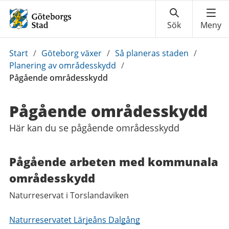
Du
Start
/
Göteborg växer
/
Så planeras staden
/
är
Planering av områdesskydd
/
här:
Pågående områdesskydd
Pågående områdesskydd
Här kan du se pågående områdesskydd
Pågående arbeten med kommunala
områdesskydd
Naturreservat i Torslandaviken
Naturreservatet Lärjeåns Dalgång