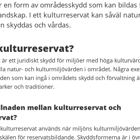
r en form av områdesskydd som kan bildas f
andskap. I ett kulturreservat kan såväl natu
en skyddas och vårdas.
kulturreservat?
 är ett juridiskt skydd för miljöer med höga kulturvä
lla natur- och kulturmiljövärden i området. Några ex
rden som kan ingå i områdets skydd och förvaltning ä
rker och traditioner.
llnaden mellan kulturreservat och
rvat?
kulturreservat används när miljöns kulturmiljövärden
skälen för reservatsbildande. Skyddsformerna är i övr