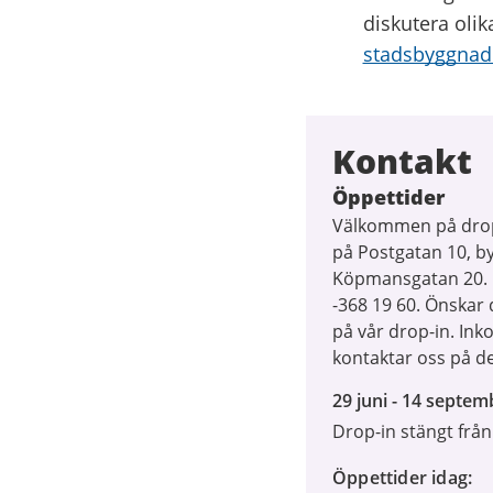
diskutera olik
stadsbyggnad
Kontakt
Öppettider
Välkommen på drop-
på Postgatan 10, b
Köpmansgatan 20. D
-368 19 60. Önskar
på vår drop-in. In
kontaktar oss på de
29
29 juni - 14 septem
juni
Drop-in stängt från
2026
till
Öppettider idag