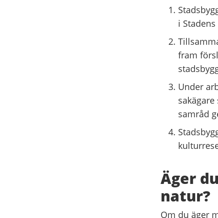
Stadsbygg
i Stadens 
Tillsamma
fram försl
stadsbyg
Under arb
sakägare 
samråd ge
Stadsbygg
kulturrese
Äger du
natur?
Om du äger mar