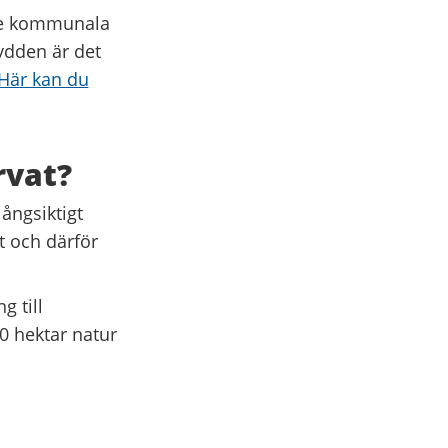
 de kommunala
ydden är det
Här kan du
rvat?
långsiktigt
t och därför
g till
0 hektar natur