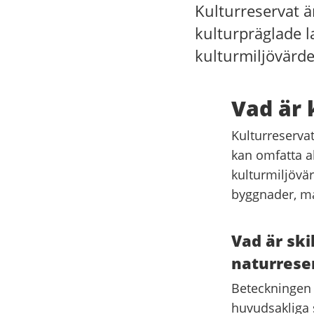
Kulturreservat ä
kulturpräglade l
kulturmiljövärd
Vad är 
Kulturreservat
kan omfatta a
kulturmiljövä
byggnader, ma
Vad är ski
naturrese
Beteckningen 
huvudsakliga 