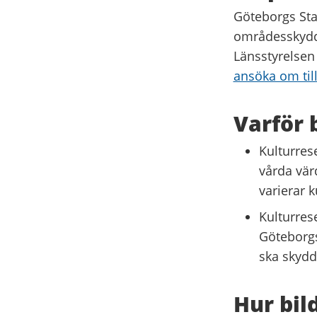
Göteborgs Stad
områdesskydde
Länsstyrelsen 
ansöka om ti
Varför 
Kulturrese
vårda vär
varierar k
Kulturrese
Göteborgs
ska skydda
Hur bil