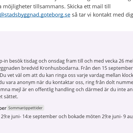
a möjligheter tillsammans. Skicka ett mail till
@stadsbyggnad.goteborg.se
så tar vi kontakt med dig
in besök tisdag och onsdag fram till och med vecka 26 mel
yggnaden bredvid Kronhusbodarna. Från den 15 september ä
u vet väl om att du kan ringa oss varje vardag mellan kloc
 du vara anonym när du kontaktar oss, ring från dolt numme
komna mejl är en offentlig handling och därmed är du inte 
t sättet.
ber
Sommaröppettider
 29:e juni- 14:e september och bokade möten 29:e juni- 9 au