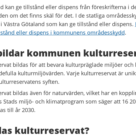
 kan ge tillstånd eller dispens från föreskrifterna i
n om det finns skäl för det. I de statliga områdessk
i Västra Götaland som kan ge tillstånd eller dispens.
llstånd eller dispens i kommunens områdesskydd
.
bildar kommunen kulturrese
rvat bildas för att bevara kulturpräglade miljöer och 
defulla kulturmiljövärden. Varje kulturreservat är unik
ulturreservatens syften.
rvat bildas även för naturvärden, vilket har en kopplin
 Stads miljö- och klimatprogram som säger att 16 20
s till år 2030.
das kulturreservat?