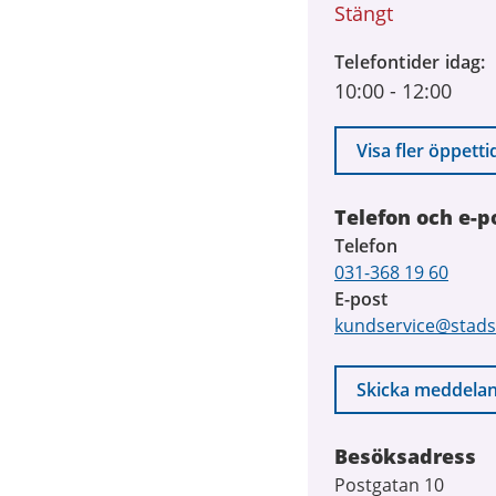
14
Stängt
september
Telefontider idag
2026
10:00
-
12:00
Visa fler öppetti
Telefon och e-p
Telefon
031-368 19 60
E-post
kundservice@stads
Skicka meddela
Besöksadress
Postgatan 10