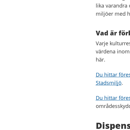
lika varandra
miljöer med 
Vad är för
Varje kulturre
värdena inom r
här.
Du hittar för
Stadsmiljö
.
Du hittar före
områdesskydde
Dispen