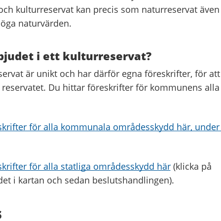
 och kulturreservat kan precis som naturreservat även
höga naturvärden.
bjudet i ett kulturreservat?
servat är unikt och har därför egna föreskrifter, för at
eservatet. Du hittar föreskrifter för kommunens alla
eskrifter för alla kommunala områdesskydd här, under
skrifter för alla statliga områdesskydd här
(klicka på
t i kartan och sedan beslutshandlingen).
s