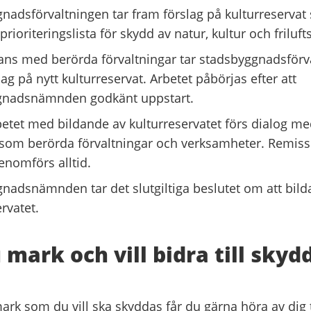
nadsförvaltningen tar fram förslag på kulturreservat
prioriteringslista för skydd av natur, kultur och frilufts
ns med berörda förvaltningar tar stadsbyggnadsförv
ag på nytt kulturreservat. Arbetet påbörjas efter att
gnadsnämnden godkänt uppstart.
etet med bildande av kulturreservatet förs dialog me
som berörda förvaltningar och verksamheter. Remis
nomförs alltid.
nadsnämnden tar det slutgiltiga beslutet om att bild
rvatet.
 mark och vill bidra till skyd
k som du vill ska skyddas får du gärna höra av dig ti