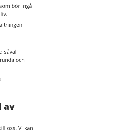
 som bör ingå
liv.
altningen
d såväl
srunda och
a
d av
ll oss. Vi kan