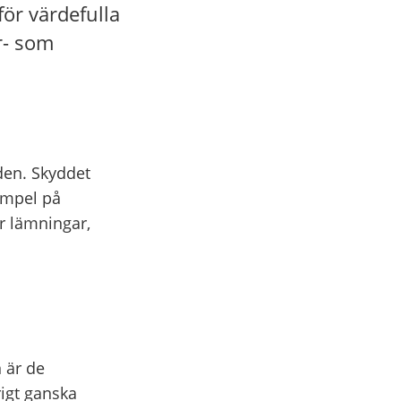
ör värdefulla
r- som
rden. Skyddet
empel på
r lämningar,
 är de
igt ganska