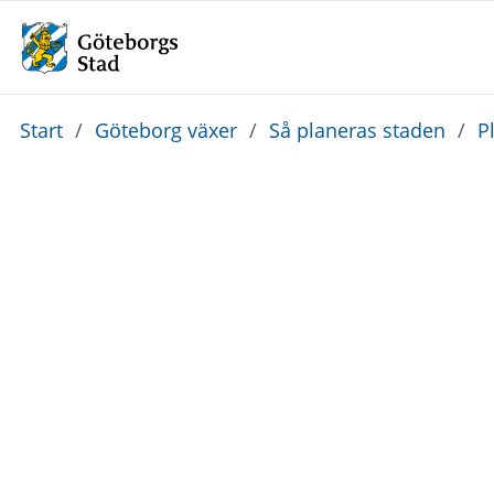
Du
Start
/
Göteborg växer
/
Så planeras staden
/
P
är
här: