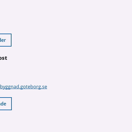
der
ost
byggnad.goteborg.se
nde