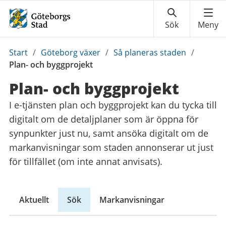
Du
Start
/
Göteborg växer
/
Så planeras staden
/
är
Plan- och byggprojekt
här:
Plan- och byggprojekt
I e-tjänsten plan och byggprojekt kan du tycka till
digitalt om de detaljplaner som är öppna för
synpunkter just nu, samt ansöka digitalt om de
markanvisningar som staden annonserar ut just
för tillfället (om inte annat anvisats).
Aktuellt
Sök
Markanvisningar