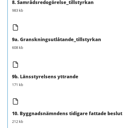
8. Samrådsredogörelse_tillstyrkan
983 kb
9a. Granskningsutlåtande_tillstyrkan
608 kb
9b. Länsstyrelsens yttrande
171 kb
10. Byggnadsnämndens tidigare fattade beslut
212 kb