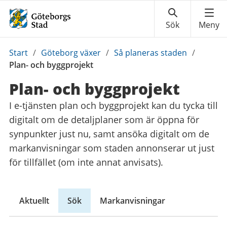
Du
Start
/
Göteborg växer
/
Så planeras staden
/
är
Plan- och byggprojekt
här:
Plan- och byggprojekt
I e-tjänsten plan och byggprojekt kan du tycka till
digitalt om de detaljplaner som är öppna för
synpunkter just nu, samt ansöka digitalt om de
markanvisningar som staden annonserar ut just
för tillfället (om inte annat anvisats).
Aktuellt
Sök
Markanvisningar