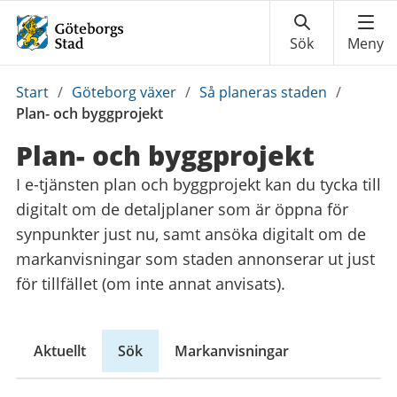
Du
Start
/
Göteborg växer
/
Så planeras staden
/
är
Plan- och byggprojekt
här:
Plan- och byggprojekt
I e-tjänsten plan och byggprojekt kan du tycka till
digitalt om de detaljplaner som är öppna för
synpunkter just nu, samt ansöka digitalt om de
markanvisningar som staden annonserar ut just
för tillfället (om inte annat anvisats).
Aktuellt
Sök
Markanvisningar