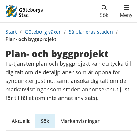
Du
Start
/
Göteborg växer
/
Så planeras staden
/
är
Plan- och byggprojekt
här:
Plan- och byggprojekt
I e-tjänsten plan och byggprojekt kan du tycka till
digitalt om de detaljplaner som är öppna för
synpunkter just nu, samt ansöka digitalt om de
markanvisningar som staden annonserar ut just
för tillfället (om inte annat anvisats).
Aktuellt
Sök
Markanvisningar