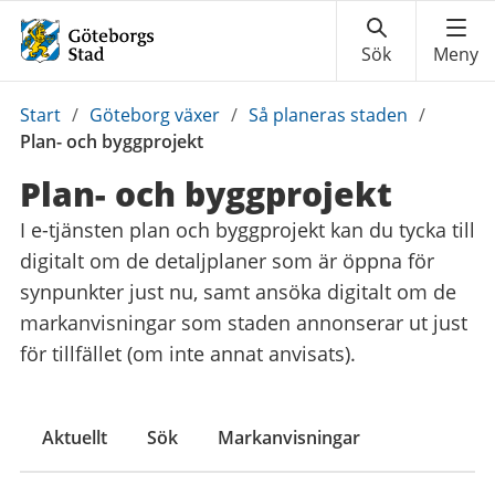
Du
Start
/
Göteborg växer
/
Så planeras staden
/
är
Plan- och byggprojekt
här:
Plan- och byggprojekt
I e-tjänsten plan och byggprojekt kan du tycka till
digitalt om de detaljplaner som är öppna för
synpunkter just nu, samt ansöka digitalt om de
markanvisningar som staden annonserar ut just
för tillfället (om inte annat anvisats).
Aktuellt
Sök
Markanvisningar