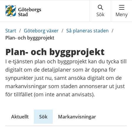
Du
Start
/
Göteborg växer
/
Så planeras staden
/
är
Plan- och byggprojekt
här:
Plan- och byggprojekt
I e-tjänsten plan och byggprojekt kan du tycka till
digitalt om de detaljplaner som är öppna för
synpunkter just nu, samt ansöka digitalt om de
markanvisningar som staden annonserar ut just
för tillfället (om inte annat anvisats).
Aktuellt
Sök
Markanvisningar