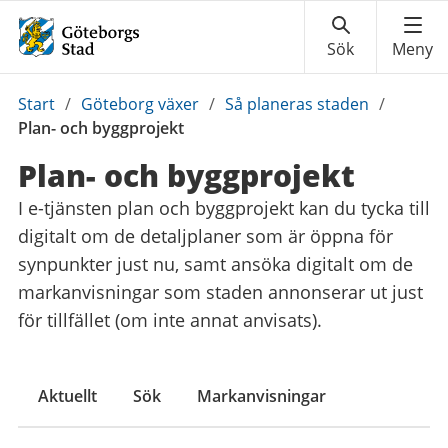
Du
Start
/
Göteborg växer
/
Så planeras staden
/
är
Plan- och byggprojekt
här:
Plan- och byggprojekt
I e-tjänsten plan och byggprojekt kan du tycka till
digitalt om de detaljplaner som är öppna för
synpunkter just nu, samt ansöka digitalt om de
markanvisningar som staden annonserar ut just
för tillfället (om inte annat anvisats).
Aktuellt
Sök
Markanvisningar