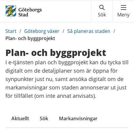
Du
Start
/
Göteborg växer
/
Så planeras staden
/
är
Plan- och byggprojekt
här:
Plan- och byggprojekt
I e-tjänsten plan och byggprojekt kan du tycka till
digitalt om de detaljplaner som är öppna för
synpunkter just nu, samt ansöka digitalt om de
markanvisningar som staden annonserar ut just
för tillfället (om inte annat anvisats).
Aktuellt
Sök
Markanvisningar