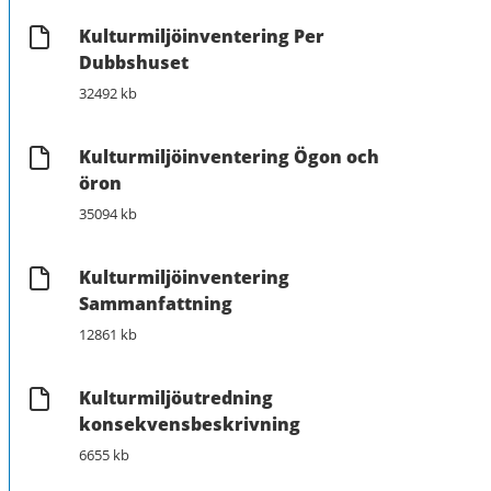
Kulturmiljöinventering Per
Dubbshuset
32492 kb
Kulturmiljöinventering Ögon och
öron
35094 kb
Kulturmiljöinventering
Sammanfattning
12861 kb
Kulturmiljöutredning
konsekvensbeskrivning
6655 kb