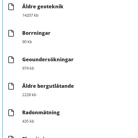
Äldre geoteknik
14207 kb
Borrningar
90 kb
Geoundersökningar
974 kb
Äldre bergutlåtande
2228 kb
Radonmätning
435 kb