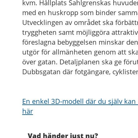
kvm. Hållplats Sahlgrenskas huvuden
med en huskropp som binder samma
Utvecklingen av området ska förbätt
tryggheten samt möjliggöra attrakti
föreslagna bebyggelsen minskar den
utgör för allmänheten genom att sk
över gatan. Detaljplanen ska ge för
Dubbsgatan där fotgängare, cyklister 
En enkel 3D-modell där du själv kan 
här
Vad händer just nu?