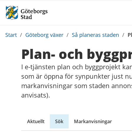
Du
Start
/
Göteborg växer
/
Så planeras staden
/
P
är
Plan- och byggp
här:
I e-tjänsten plan och byggprojekt kan 
som är öppna för synpunkter just nu
markanvisningar som staden annonsera
anvisats).
Aktuellt
Sök
Markanvisningar