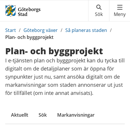
Du
Start
/
Göteborg växer
/
Så planeras staden
/
är
Plan- och byggprojekt
här:
Plan- och byggprojekt
I e-tjänsten plan och byggprojekt kan du tycka till
digitalt om de detaljplaner som är öppna för
synpunkter just nu, samt ansöka digitalt om de
markanvisningar som staden annonserar ut just
för tillfället (om inte annat anvisats).
Aktuellt
Sök
Markanvisningar