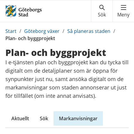
Du
Start
/
Göteborg växer
/
Så planeras staden
/
är
Plan- och byggprojekt
här:
Plan- och byggprojekt
I e-tjänsten plan och byggprojekt kan du tycka till
digitalt om de detaljplaner som är öppna för
synpunkter just nu, samt ansöka digitalt om de
markanvisningar som staden annonserar ut just
för tillfället (om inte annat anvisats).
Aktuellt
Sök
Markanvisningar