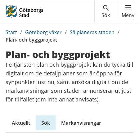
Du
Start
/
Göteborg växer
/
Så planeras staden
/
är
Plan- och byggprojekt
här:
Plan- och byggprojekt
I e-tjänsten plan och byggprojekt kan du tycka till
digitalt om de detaljplaner som är öppna för
synpunkter just nu, samt ansöka digitalt om de
markanvisningar som staden annonserar ut just
för tillfället (om inte annat anvisats).
Aktuellt
Sök
Markanvisningar