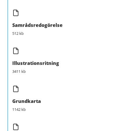
Samrådsredogörelse
512 kb
Illustrationsritning
3411 kb
Grundkarta
1142 kb