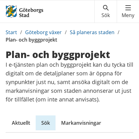
Du
Start
/
Göteborg växer
/
Så planeras staden
/
är
Plan- och byggprojekt
här:
Plan- och byggprojekt
I e-tjänsten plan och byggprojekt kan du tycka till
digitalt om de detaljplaner som är öppna för
synpunkter just nu, samt ansöka digitalt om de
markanvisningar som staden annonserar ut just
för tillfället (om inte annat anvisats).
Aktuellt
Sök
Markanvisningar