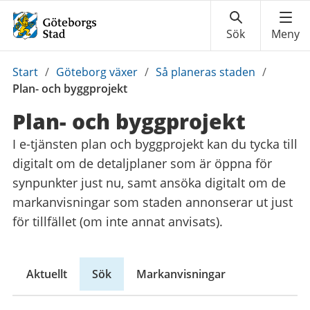
Du
Start
/
Göteborg växer
/
Så planeras staden
/
är
Plan- och byggprojekt
här:
Plan- och byggprojekt
I e-tjänsten plan och byggprojekt kan du tycka till
digitalt om de detaljplaner som är öppna för
synpunkter just nu, samt ansöka digitalt om de
markanvisningar som staden annonserar ut just
för tillfället (om inte annat anvisats).
Aktuellt
Sök
Markanvisningar