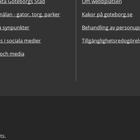
kta Göteborgs Stad
Om webbplatsen
älan - gator, torg, parker
Kakor på goteborg.se
 synpunkter
Behandling av personupp
ss i sociala medier
Tillgänglighetsredogörel
 och media
ts.