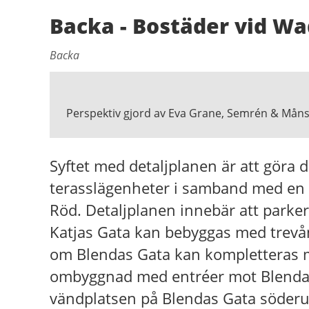
Backa - Bostäder vid W
Backa
Perspektiv gjord av Eva Grane, Semrén & Mån
Syftet med detaljplanen är att göra 
terasslägenheter i samband med en
Röd. Detaljplanen innebär att parke
Katjas Gata kan bebyggas med trevå
om Blendas Gata kan kompletteras m
ombyggnad med entréer mot Blendas G
vändplatsen på Blendas Gata söderu