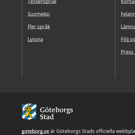
Teckenspråk
Konta
Suomeksi
Felanm
Fler språk
Lämna
Lyssna
Följ o
Press
Avsändare:
Göteborgs
Stad
goteborg.se
är Göteborgs Stads officiella webbpla