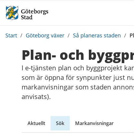
Du
Start
/
Göteborg växer
/
Så planeras staden
/
P
är
Plan- och byggp
här:
I e-tjänsten plan och byggprojekt kan 
som är öppna för synpunkter just nu
markanvisningar som staden annonsera
anvisats).
Aktuellt
Sök
Markanvisningar