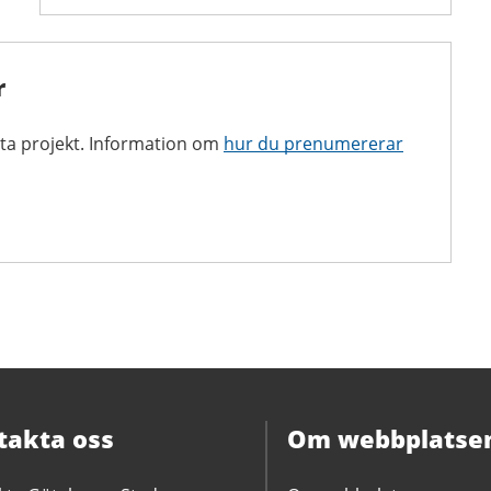
r
ta projekt. Information om
hur du prenumererar
takta oss
Om webbplatse