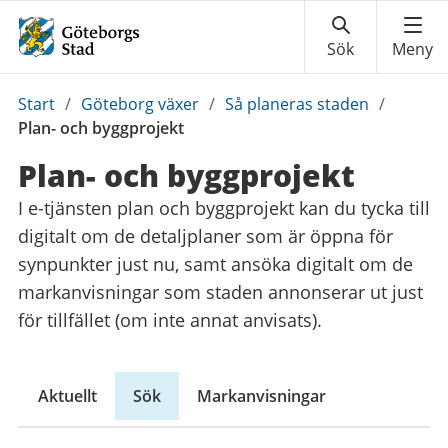
Du
Start
/
Göteborg växer
/
Så planeras staden
/
är
Plan- och byggprojekt
här:
Plan- och byggprojekt
I e-tjänsten plan och byggprojekt kan du tycka till
digitalt om de detaljplaner som är öppna för
synpunkter just nu, samt ansöka digitalt om de
markanvisningar som staden annonserar ut just
för tillfället (om inte annat anvisats).
Aktuellt
Sök
Markanvisningar