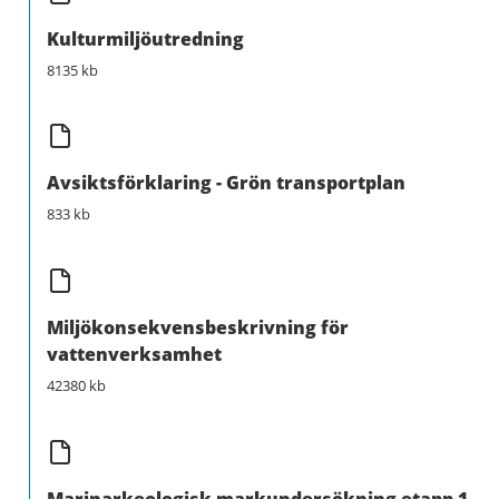
Kulturmiljöutredning
8135 kb
Avsiktsförklaring - Grön transportplan
833 kb
Miljökonsekvensbeskrivning för
vattenverksamhet
42380 kb
Marinarkeologisk markundersökning etapp 1