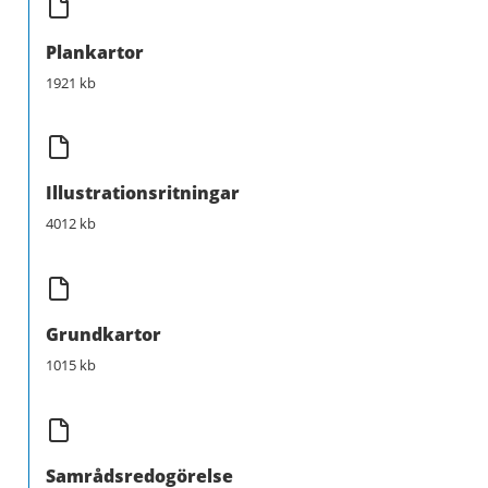
Plankartor
1921 kb
Illustrationsritningar
4012 kb
Grundkartor
1015 kb
Samrådsredogörelse