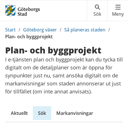
Du
Start
/
Göteborg växer
/
Så planeras staden
/
är
Plan- och byggprojekt
här:
Plan- och byggprojekt
I e-tjänsten plan och byggprojekt kan du tycka till
digitalt om de detaljplaner som är öppna för
synpunkter just nu, samt ansöka digitalt om de
markanvisningar som staden annonserar ut just
för tillfället (om inte annat anvisats).
Aktuellt
Sök
Markanvisningar