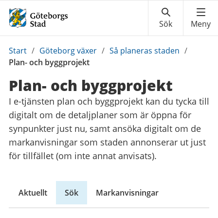
Du
Start
/
Göteborg växer
/
Så planeras staden
/
är
Plan- och byggprojekt
här:
Plan- och byggprojekt
I e-tjänsten plan och byggprojekt kan du tycka till
digitalt om de detaljplaner som är öppna för
synpunkter just nu, samt ansöka digitalt om de
markanvisningar som staden annonserar ut just
för tillfället (om inte annat anvisats).
Aktuellt
Sök
Markanvisningar