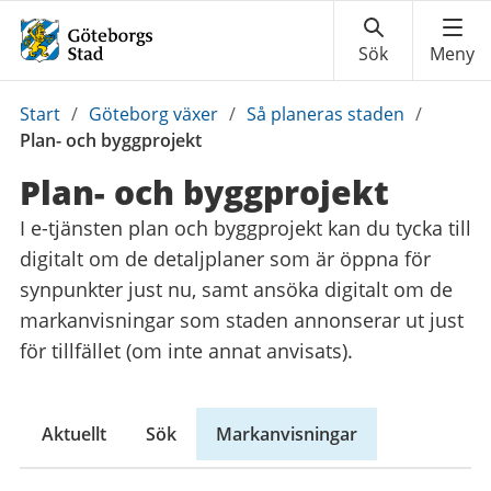
Du
Start
/
Göteborg växer
/
Så planeras staden
/
är
Plan- och byggprojekt
här:
Plan- och byggprojekt
I e-tjänsten plan och byggprojekt kan du tycka till
digitalt om de detaljplaner som är öppna för
synpunkter just nu, samt ansöka digitalt om de
markanvisningar som staden annonserar ut just
för tillfället (om inte annat anvisats).
Aktuellt
Sök
Markanvisningar