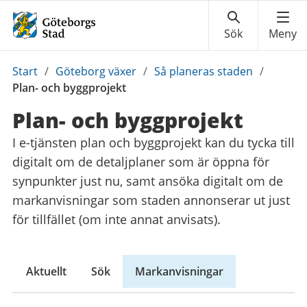
Du
Start
/
Göteborg växer
/
Så planeras staden
/
är
Plan- och byggprojekt
här:
Plan- och byggprojekt
I e-tjänsten plan och byggprojekt kan du tycka till
digitalt om de detaljplaner som är öppna för
synpunkter just nu, samt ansöka digitalt om de
markanvisningar som staden annonserar ut just
för tillfället (om inte annat anvisats).
Aktuellt
Sök
Markanvisningar