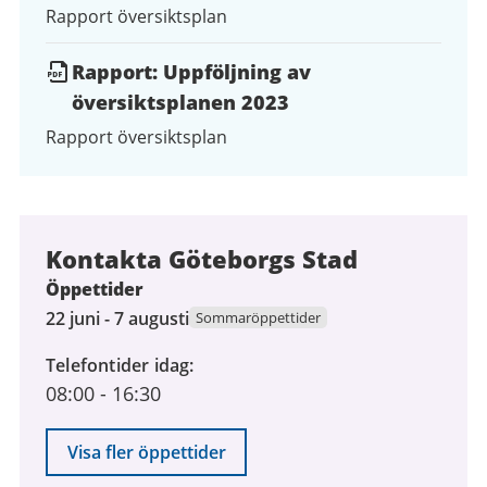
Rapport översiktsplan
Rapport: Uppföljning av
översiktsplanen 2023
Rapport översiktsplan
Kontakta Göteborgs Stad
Öppettider
22
22 juni - 7 augusti
Sommaröppettider
juni
Telefontider idag
2026
08:00
-
16:30
till
7
augusti
Visa fler öppettider
2026