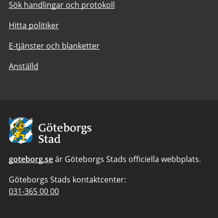
Sök handlingar och protokoll
Hitta politiker
E-tjänster och blanketter
Anställd
Avsändare:
Göteborgs
Stad
goteborg.se
är Göteborgs Stads officiella webbplats.
Göteborgs Stads kontaktcenter:
Telefonnummer
031-365 00 00
till
Göteborgs