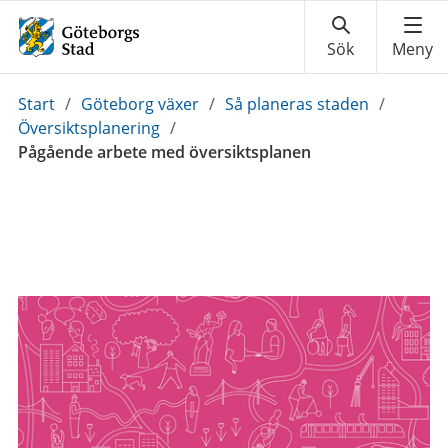
Du
Start
/
Göteborg växer
/
Så planeras staden
/
är
Översiktsplanering
/
här:
Pågående arbete med översiktsplanen