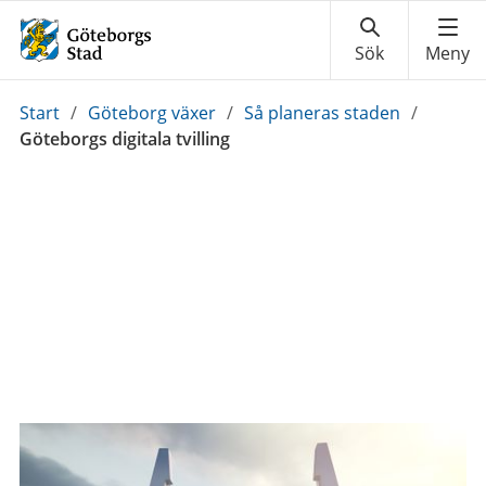
Du
Start
/
Göteborg växer
/
Så planeras staden
/
är
Göteborgs digitala tvilling
här: