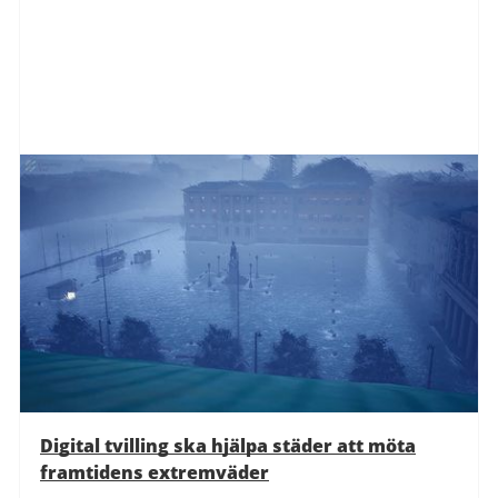
Digital tvilling ska hjälpa städer att möta
framtidens extremväder