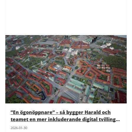
”En ögonöppnare” – så bygger Harald och
teamet en mer inkluderande digital tvilling
av Göteborg
2026-01-30