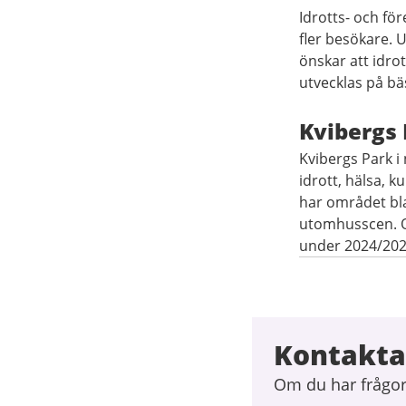
Idrotts- och för
fler besökare. 
önskar att idro
utvecklas på bäs
Kvibergs 
Kvibergs Park i
idrott, hälsa, 
har området bla
utomhusscen. Om
under 2024/202
Kontakta 
Om du har frågor,