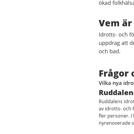
ökad folkhäls
Vem är 
Idrotts- och 
uppdrag att dr
och bad.
Frågor 
Vilka nya idr
Ruddalen
Ruddalens idrot
av idrotts- och 
fler personer. 
nyrenoverade s