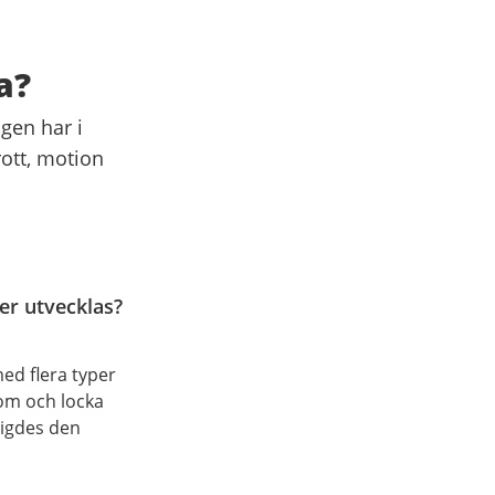
a?
gen har i
rott, motion
er utvecklas?
ed flera typer
 om och locka
vigdes den