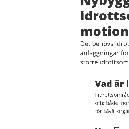
idrott
motion
Det behövs idrot
anläggningar för
större idrottsom
Vad är 
I idrottsområd
ofta både ino
för såväl orga