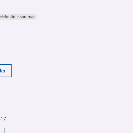
elefontider sommar
der
317