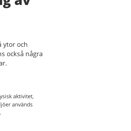
å ytor och
ns också några
ar.
sisk aktivitet,
ljöer används
.