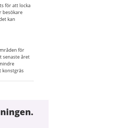
s för att locka
r besökare
det kan
 områden för
t senaste året
 mindre
t konstgräs
tningen.