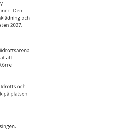
ny
anen. Den
mklädning och
sten 2027.
iidrottsarena
at att
större
Idrotts och
k på platsen
isingen.