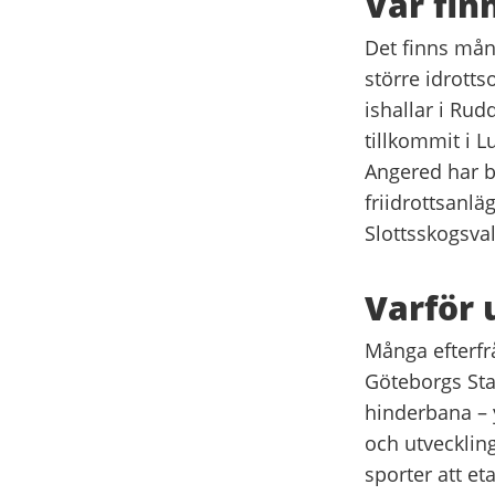
Var fin
Det finns mån
större idrott
ishallar i Rud
tillkommit i L
Angered har bl
friidrottsanlä
Slottsskogsva
Varför 
Många efterfrå
Göteborgs Sta
hinderbana – 
och utvecklin
sporter att et