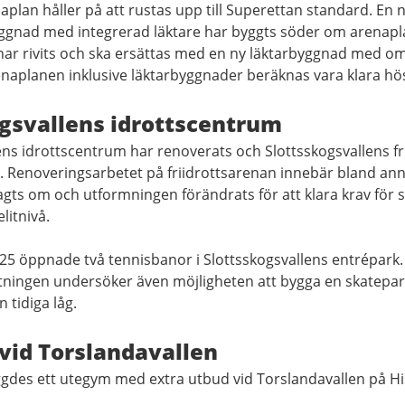
plan håller på att rustas upp till Superettan standard. En 
gnad med integrerad läktare har byggts söder om arenapl
har rivits och ska ersättas med en ny läktarbyggnad med o
enaplanen inklusive läktarbyggnader beräknas vara klara hö
gsvallens idrottscentrum
ens idrottscentrum har renoverats och Slottsskogsvallens fr
. Renoveringsarbetet på friidrottsarenan innebär bland ann
gts om och utformningen förändrats för att klara krav för 
itnivå.
5 öppnade två tennisbanor i Slottsskogsvallens entrépark. 
tningen undersöker även möjligheten att bygga en skatepar
 tidiga låg.
vid Torslandavallen
gdes ett utegym med extra utbud vid Torslandavallen på H