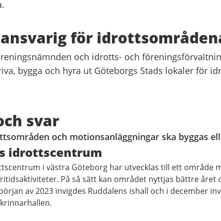
a.
ansvarig för idrottsområden
föreningsnämnden och idrotts- och föreningsförvaltnin
iva, bygga och hyra ut Göteborgs Stads lokaler för id
och svar
ottsområden och motionsanläggningar ska byggas ell
s idrottscentrum
tscentrum i västra Göteborg har utvecklas till ett område m
fritidsaktiviteter. På så sätt kan området nyttjas bättre året
I början av 2023 invigdes Ruddalens ishall och i december in
krinnarhallen.