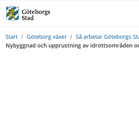
Du
Start
/
Göteborg växer
/
Så arbetar Göteborgs St
är
Nybyggnad och upprustning av idrottsområden o
här: