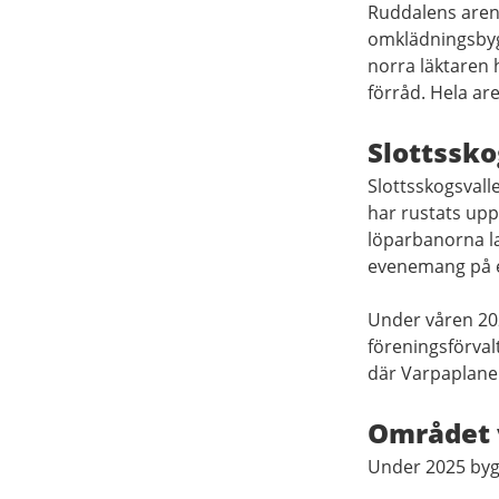
Ruddalens arena
omklädningsbyg
norra läktaren 
förråd. Hela ar
Slottssko
Slottsskogsvall
har rustats upp
löparbanorna la
evenemang på el
Under våren 202
föreningsförval
där Varpaplanen
Området 
Under 2025 byg