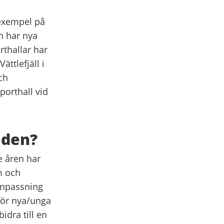
 exempel på
n har nya
rthallar har
ttlefjäll i
ch
porthall vid
åden?
e åren har
m och
Anpassning
för nya/unga
idra till en