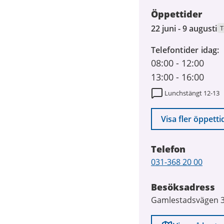
Öppettider
22
22 juni - 9 augusti
T
juni
Telefontider idag
2026
08:00
-
12:00
till
9
13:00
-
16:00
augusti
Lunchstängt 12-13
2026
Visa fler öppetti
Telefon
Telefon
031-368 20 00
Besöksadress
Gamlestadsvägen 