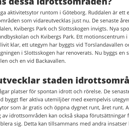
ns dessa idrottsområden?
ga aktivitetsytor runtom i Göteborg. Ruddalen är ett
sområden som vidareutvecklas just nu. De senaste åre
dalen, Kvibergs Park och Slottsskogen invigts. Nya spo
undbyskolan och Kvibergs Park. Ett motionscentrum i Vä
ivit klar, ett utegym har byggts vid Torslandavallen o
ggningen i Slottsskogen har renoverats. Nu byggs en s
llen och en vid Backavallen.
utvecklar staden idrottsomr
gar platser för spontan idrott och rörelse. De senast
d byggt fler aktiva utemiljöer med exempelvis utegy
ytor som är gratis och öppna dygnet runt, året runt. 
g av idrottsområden kan också skapa förutsättningar 
ablera sig. Detta kan tillsammans med andra insatser b