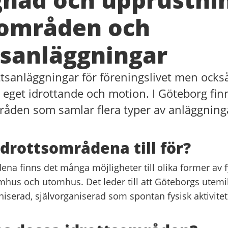
sområden och
sanläggningar
tsanläggningar för föreningslivet men ocks
 eget idrottande och motion. I Göteborg fin
råden som samlar flera typer av anläggning
idrottsområdena till för?
ena finns det många möjligheter till olika former av fy
mhus och utomhus. Det leder till att Göteborgs utemi
niserad, självorganiserad som spontan fysisk aktivitet