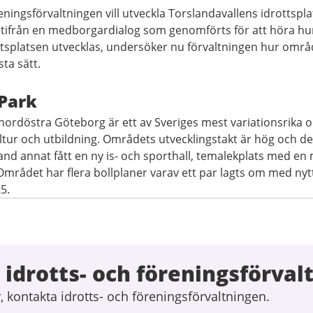
eningsförvaltningen vill utveckla Torslandavallens idrottsplat
Utifrån en medborgardialog som genomförts för att höra hu
ttsplatsen utvecklas, undersöker nu förvaltningen hur områ
ta sätt.
Park
 nordöstra Göteborg är ett av Sveriges mest variationsrika
kultur och utbildning. Områdets utvecklingstakt är hög och de
nd annat fått en ny is- och sporthall, temalekplats med en
rådet har flera bollplaner varav ett par lagts om med nyt
5.
idrotts- och föreningsförval
 kontakta idrotts- och föreningsförvaltningen.