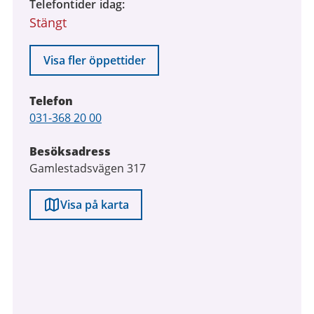
Telefontider idag
2026
Stängt
till
9
augusti
Visa fler öppettider
2026
Telefon
Telefon
031-368 20 00
Besöksadress
Gamlestadsvägen 317
Visa på karta