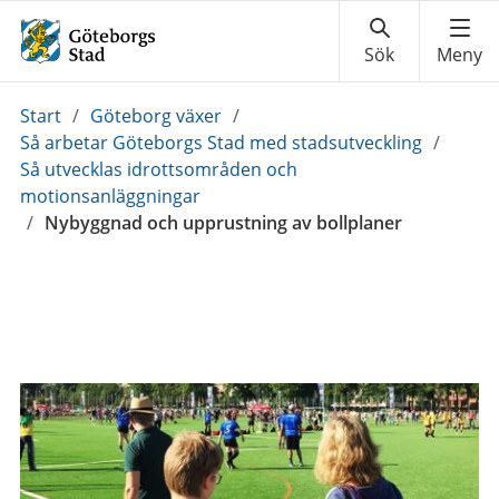
Du
Start
/
Göteborg växer
/
är
Så arbetar Göteborgs Stad med stadsutveckling
/
här:
Så utvecklas idrottsområden och
motionsanläggningar
/
Nybyggnad och upprustning av bollplaner