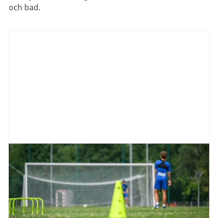
och bad.
Aktuellt
från
Göteborgs
Stad