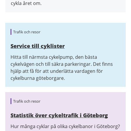
cykla året om.
Relaterad
Trafik och resor
information
Service till cyklister
Hitta till närmsta cykelpump, den bästa
cykelvägen och till säkra parkeringar. Det finns
hjälp att få för att underlätta vardagen för
cykelburna göteborgare.
Trafik och resor
Statistik över cykeltrafik i Göteborg
Hur många cyklar på olika cykelbanor i Göteborg?