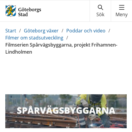
Du
Start
/
Göteborg växer
/
Poddar och video
/
är
Filmer om stadsutveckling
/
här:
Filmserien Spårvägsbyggarna, projekt Frihamnen-
Lindholmen