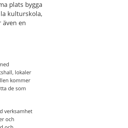
ma plats bygga
la kulturskola,
er även en
 med
shall, lokaler
hallen kommer
ätta de som
ed verksamhet
er och
rd och