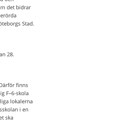
som det bidrar
berörda
öteborgs Stad.
an 28.
Därför finns
lig F–6-skola
liga lokalerna
skolan i en
et ska