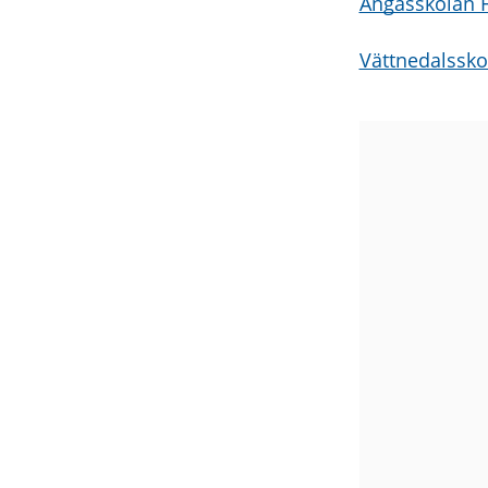
Ängåsskolan F
Vättnedalssko
Bildgaller