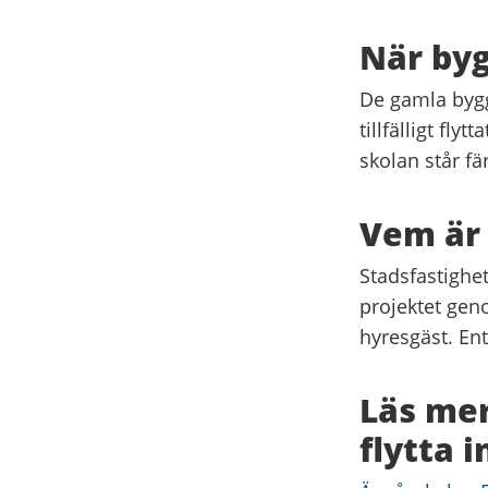
När byg
De gamla bygg
tillfälligt fly
skolan står fä
Vem är
Stadsfastighe
projektet gen
hyresgäst. Ent
Läs me
flytta i