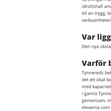
idrottshall an
till en trygg,
verksamhetern
Var lig
Den nya skola
Varför 
Tynnereds bef
det ett ökat b
med kapacitet 
i gamla Tynne
gemensam, mod
eleverna som f