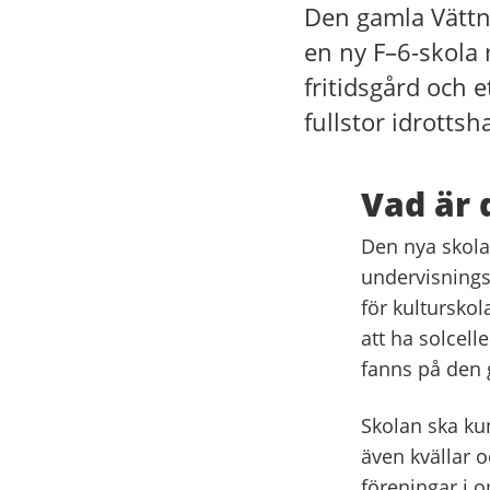
Den gamla Vättn
en ny F–6-skola 
fritidsgård och e
fullstor idrottsha
Vad är 
Den nya skola
undervisningsl
för kultursko
att ha solcell
fanns på den 
Skolan ska ku
även kvällar 
föreningar i o