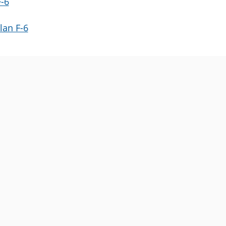
-6
lan F-6
i