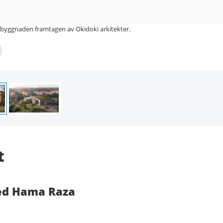
olbyggnaden framtagen av Okidoki arkitekter.
t
d Hama Raza