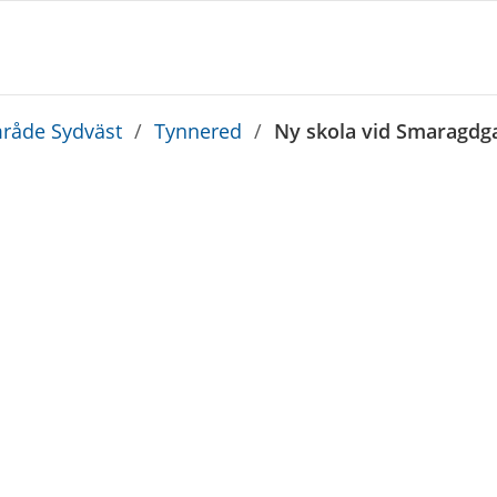
råde Sydväst
/
Tynnered
/
Ny skola vid Smaragdg