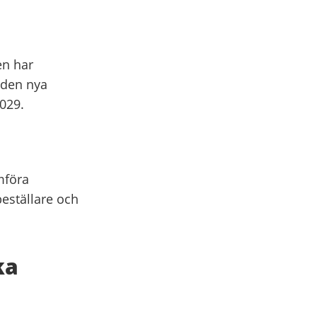
en har
t den nya
2029.
mföra
eställare och
ka