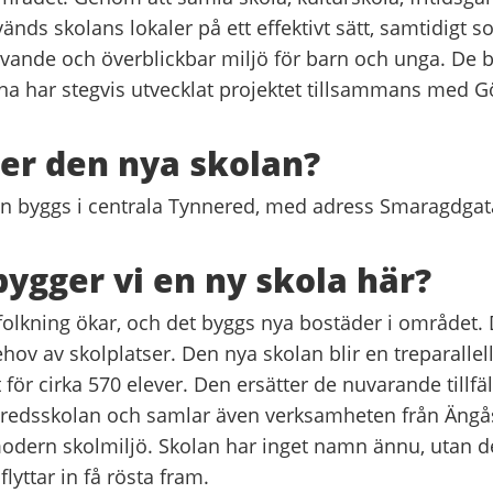
vänds skolans lokaler på ett effektivt sätt, samtidigt 
 levande och överblickbar miljö för barn och unga. De 
a har stegvis utvecklat projektet tillsammans med G
ger den nya skolan?
n byggs i centrala Tynnered, med adress Smaragdgat
bygger vi en ny skola här?
olkning ökar, och det byggs nya bostäder i området. 
ehov av skolplatser. Den nya skolan blir en treparallel
för cirka 570 elever. Den ersätter de nuvarande tillfäl
redsskolan och samlar även verksamheten från Ängås
ern skolmiljö. Skolan har inget namn ännu, utan d
lyttar in få rösta fram.