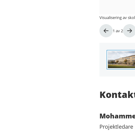
Visualisering av sk
Bild
1
av
2
1
av
2
Kontak
Mohamme
Projektledare