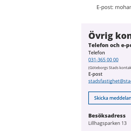
E-post: moha
Övrig ko
Telefon och e-p
Telefon
031-365 00 00
(Göteborgs Stads kontak
E-post
stadsfastighet@sta
Skicka meddela
Besöksadress
Lillhagsparken 13