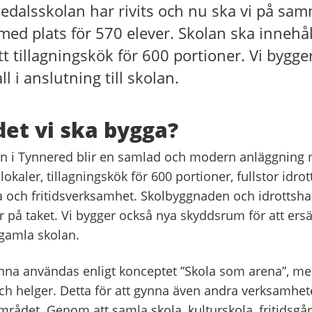
edalsskolan har rivits och nu ska vi på sam
med plats för 570 elever. Skolan ska innehål
tt tillagningskök för 600 portioner. Vi bygg
ll i anslutning till skolan.
det vi ska bygga?
n i Tynnered blir en samlad och modern anläggning
okaler, tillagningskök för 600 portioner, fullstor idrott
la och fritidsverksamhet. Skolbyggnaden och idrotts
er på taket. Vi bygger också nya skyddsrum för att ers
gamla skolan.
nna användas enligt konceptet ”Skola som arena”, m
och helger. Detta för att gynna även andra verksamhet
mrådet. Genom att samla skola, kulturskola, fritidsgå