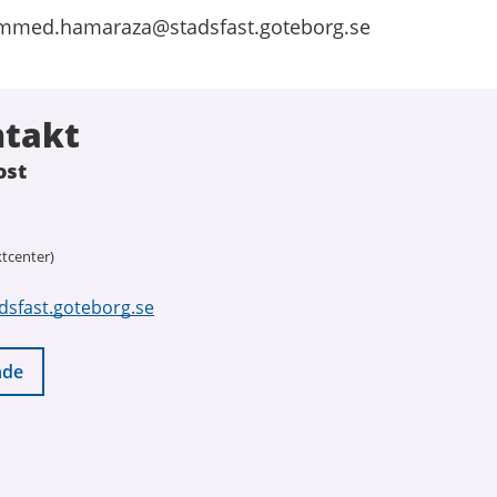
mmed.hamaraza@stadsfast.goteborg.se
ntakt
ost
tcenter)
dsfast.goteborg.se
nde