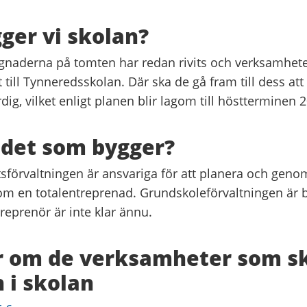
ger vi skolan?
naderna på tomten har redan rivits och verksamhet
ttat till Tynneredsskolan. Där ska de gå fram till dess at
rdig, vilket enligt planen blir lagom till höstterminen 
 det som bygger?
tsförvaltningen är ansvariga för att planera och geno
om en totalentreprenad. Grundskoleförvaltningen är b
reprenör är inte klar ännu.
r om de verksamheter som s
n i skolan