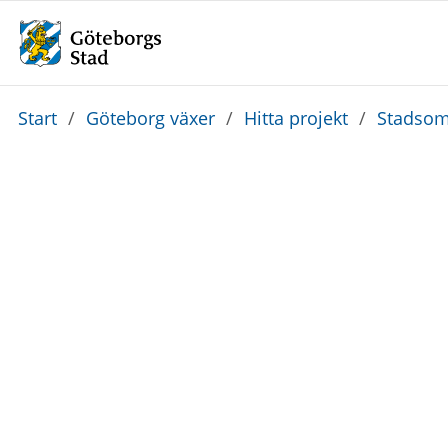
Du
Start
/
Göteborg växer
/
Hitta projekt
/
Stadsom
är
här: