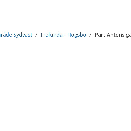
råde Sydväst
/
Frölunda - Högsbo
/
Pärt Antons ga