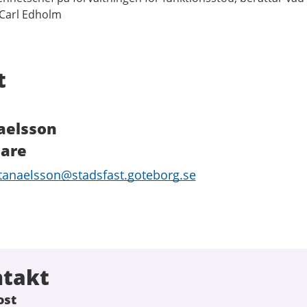
 Carl Edholm
t
aelsson
dare
tanaelsson@stadsfast.goteborg.se
ntakt
ost