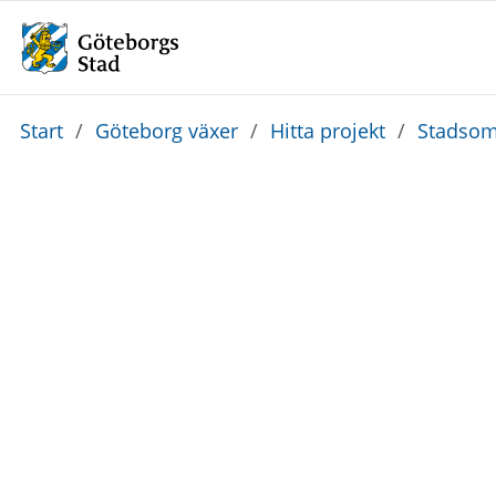
Du
Start
/
Göteborg växer
/
Hitta projekt
/
Stadsom
är
här: