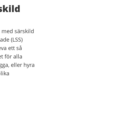
skild
n med särskild
rade (LSS)
va ett så
t för alla
ga, eller hyra
lika