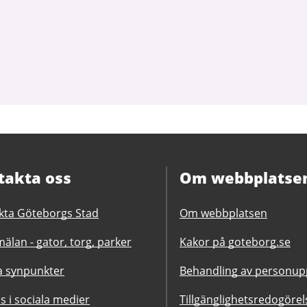
takta oss
Om webbplatse
kta Göteborgs Stad
Om webbplatsen
älan - gator, torg, parker
Kakor på goteborg.se
 synpunkter
Behandling av personupp
ss i sociala medier
Tillgänglighetsredogörel