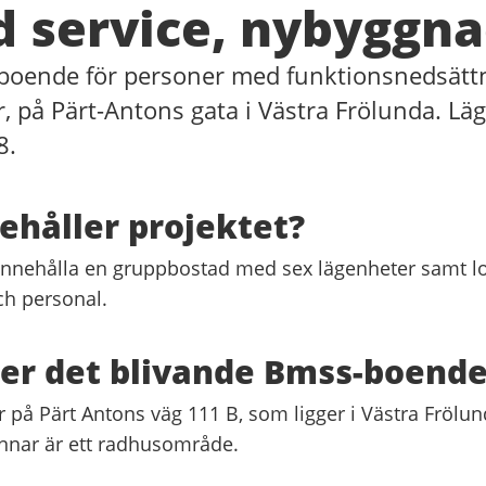
d service, nybyggn
t boende för personer med funktionsnedsätt
r, på Pärt-Antons gata i Västra Frölunda. Lä
8.
ehåller projektet?
 innehålla en gruppbostad med sex lägenheter samt lo
h personal.
ger det blivande Bmss-boend
 på Pärt Antons väg 111 B, som ligger i Västra Frölun
nnar är ett radhusområde.