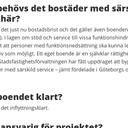
behövs det bostäder med sär
 här?
 det just nu bostadsbrist och det gäller även boende
. I lagen om stöd och service till vissa funktionshind
gt att personer med funktionsnedsättning ska kunna le
liv som möjligt. Ett eget boende är en självklar rättighe
tadsfastighetsförvaltningen har fått uppdraget att byg
er med särskild service – jämt fördelade i Göteborgs o
boendet klart?
det inflyttningsklart.
ansvarig för projektet?