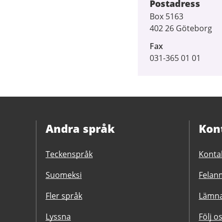
Postadress
Box 5163
402 26 Göteborg
Fax
031-365 01 01
Andra språk
Kon
Teckenspråk
Konta
Suomeksi
Felanm
Fler språk
Lämna
Lyssna
Följ o