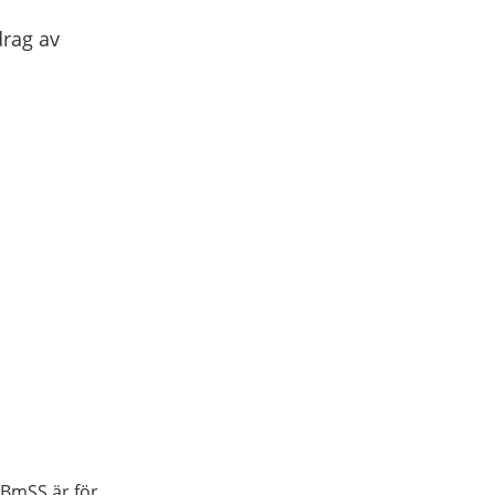
drag av
 BmSS är för