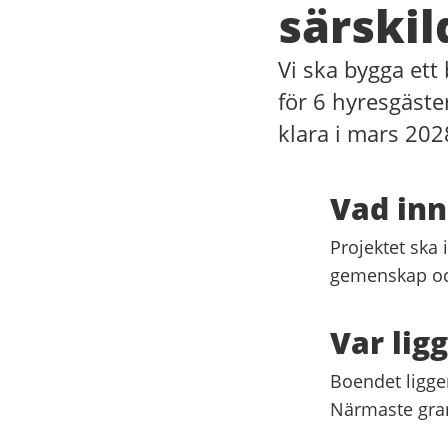
särskil
Vi ska bygga et
för 6 hyresgäste
klara i mars 202
Vad inn
Projektet ska
gemenskap oc
Var lig
Boendet ligger
Närmaste gra