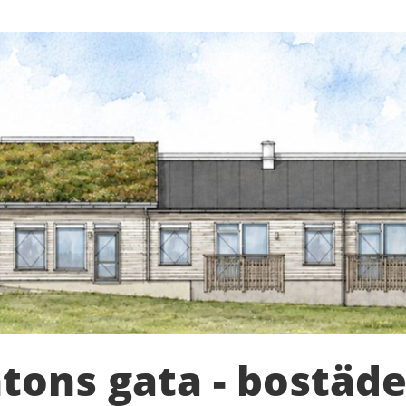
ntons gata - bostäd