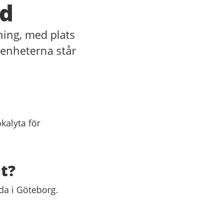
ad
ning, med plats
genheterna står
kalyta för
et?
da i Göteborg.