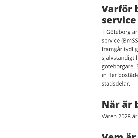
Varför 
service
I Göteborg är
service (BmSS)
framgår tydli
självständigt 
göteborgare. S
in fler bostäd
stadsdelar.
När är 
Våren 2028 är 
Vem är 