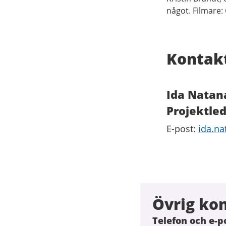
något. Filmare:
Kontak
Ida Natan
Projektle
E-post:
ida.na
Övrig ko
Telefon och e-p