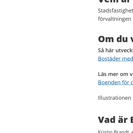
Stadsfastighe
förvaltningen 
Om du v
Så här utveck
Bostäder med 
Läs mer om v
Boenden för d
Illustratione
Vad är
Kristin Brandt,