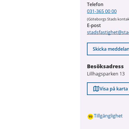
Telefon
031-365 00 00
(Göteborgs Stads kontak
E-post
stadsfastighet@sta
Skicka meddela
Besöksadress
Lillhagsparken 13
Visa på karta
Tillgänglighet