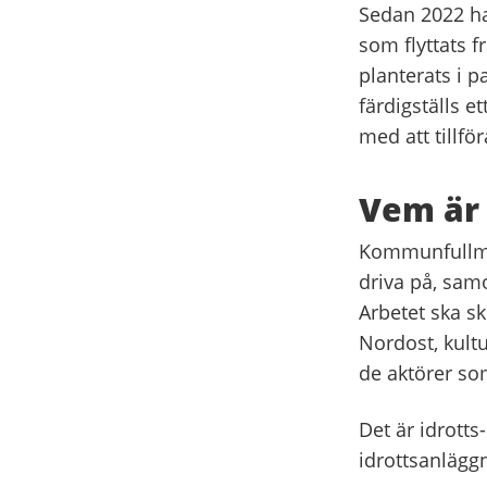
Sedan 2022 har
som flyttats f
planterats i 
färdigställs e
med att tillför
Vem är 
Kommunfullmäk
driva på, sam
Arbetet ska s
Nordost, kult
de aktörer so
Det är idrotts
idrottsanlägg