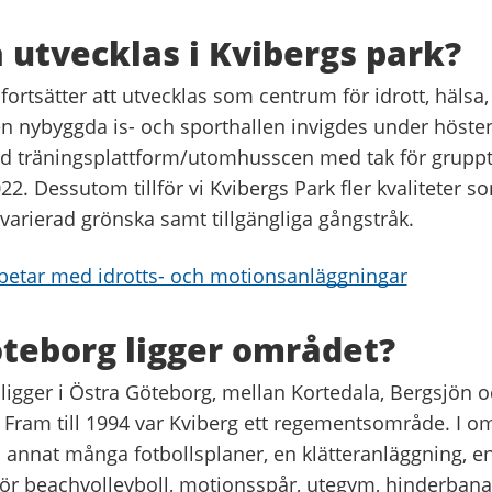
 utvecklas i Kvibergs park?
fortsätter att utvecklas som centrum för idrott, hälsa,
en nybyggda is- och sporthallen invigdes under höste
d träningsplattform/utomhusscen med tak för gruppt
22. Dessutom tillför vi Kvibergs Park fler kvaliteter 
arierad grönska samt tillgängliga gångstråk.
betar med idrotts- och motionsanläggningar
öteborg ligger området?
ligger i Östra Göteborg, mellan Kortedala, Bergsjön 
Fram till 1994 var Kviberg ett regementsområde. I om
annat många fotbollsplaner, en klätteranläggning, en
ör beachvolleyboll, motionsspår, utegym, hinderbana,