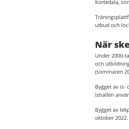
Kortedala, so
Träningsplat
utbud och loc
När ske
Under 2000-tal
och utbildning
(sommaren 202
Bygget av is- 
Ishallen anvä
Bygget av lek
oktober 2022.