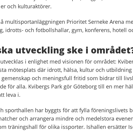
er och kulturaktörer.
så multisportanläggningen Prioritet Serneke Arena m
, idrotts- och fotbollshallar, gym, konferens, hotell o
ska utveckling ske i området
utvecklas i enlighet med visionen för området: Kviber
ta mötesplats där idrott, hälsa, kultur och utbildning
 gemenskap och meningsfull fritid som bidrar till livs
nde för alla. Kvibergs Park gör Göteborg till en mer h
tt leva i.
h sporthallen har byggts för att fylla föreningslivets 
atcher och arrangera mindre och medelstora evenem
m träningshall för olika issporter. Ishallen ersätter Isd