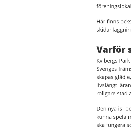
föreningslokal
Här finns ock
skidanläggning
Varför 
Kvibergs Park 
Sveriges främs
skapas glädje,
livslångt lära
roligare stad a
Den nya is- oc
kunna spela m
ska fungera so