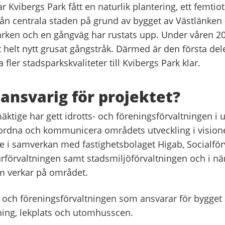
 Kvibergs Park fått en naturlik plantering, ett femtiota
rån centrala staden på grund av bygget av Västlänken 
parken och en gångväg har rustats upp. Under våren 2
tt helt nytt grusat gångstråk. Därmed är den första del
a fler stadsparkskvaliteter till Kvibergs Park klar.
ansvarig för projektet?
tige har gett idrotts- och föreningsförvaltningen i 
ordna och kommunicera områdets utveckling i visione
ke i samverkan med fastighetsbolaget Higab, Socialför
urförvaltningen samt stadsmiljöförvaltningen och i n
m verkar på området.
- och föreningsförvaltningen som ansvarar för bygget
ning, lekplats och utomhusscen.