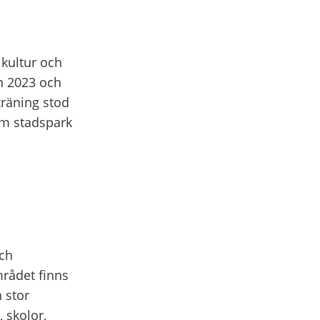
 kultur och
n 2023 och
räning stod
som stadspark
och
rådet finns
 stor
 skolor,