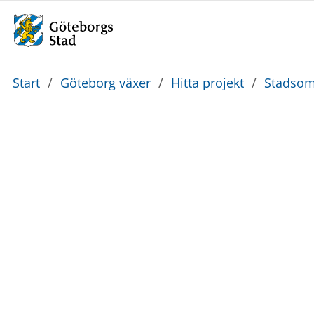
Du
Start
/
Göteborg växer
/
Hitta projekt
/
Stadsom
är
här: