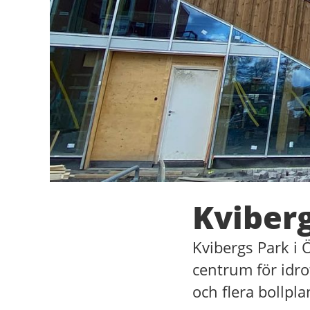
Kviber
Kvibergs Park i 
centrum för idro
och flera bollpl