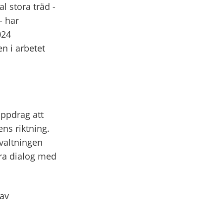
l stora träd -
- har
024
en i arbetet
uppdrag att
ns riktning.
valtningen
ära dialog med
 av