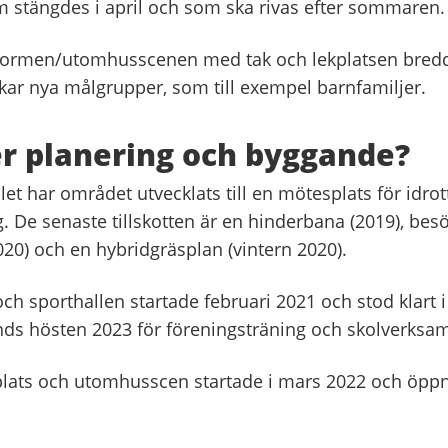
m stängdes i april och som ska rivas efter sommaren.
tformen/utomhusscenen med tak och lekplatsen bred
kar nya målgrupper, som till exempel barnfamiljer.
r planering och byggande?
et har området utvecklats till en mötesplats för idrott
. De senaste tillskotten är en hinderbana (2019), besö
0) och en hybridgräsplan (vintern 2020).
och sporthallen startade februari 2021 och stod klart i
nds hösten 2023 för föreningsträning och skolverksa
plats och utomhusscen startade i mars 2022 och öppn