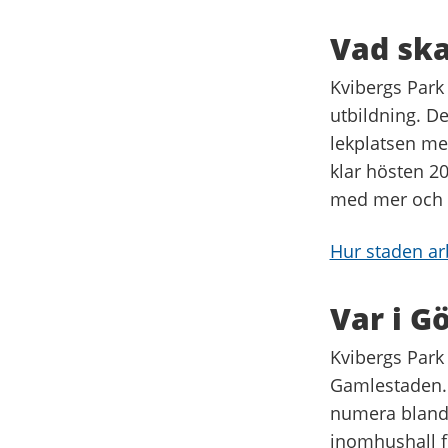
Vad ska
Kvibergs Park 
utbildning. D
lekplatsen me
klar hösten 20
med mer och v
Hur staden ar
Var i G
Kvibergs Park 
Gamlestaden. 
numera bland 
inomhushall f