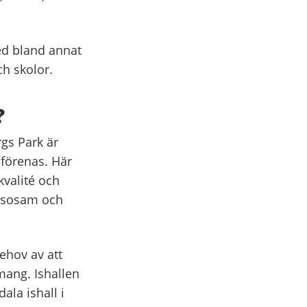
ed bland annat
ch skolor.
?
gs Park är
 förenas. Här
kvalité och
älsosam och
behov av att
ang. Ishallen
ala ishall i