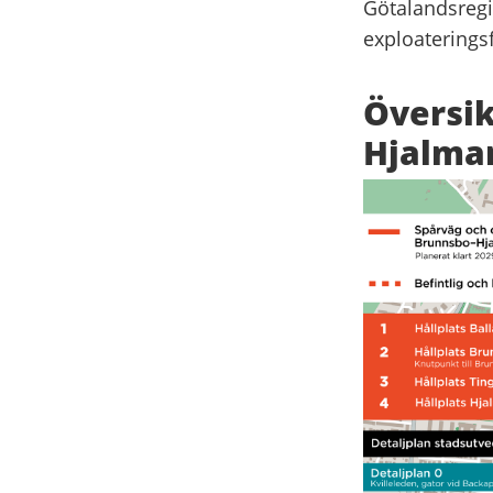
Götalandsregi
exploaterings
Översik
Hjalmar