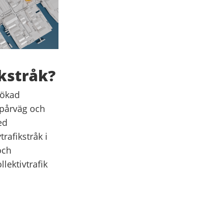
ikstråk?
 ökad
spårväg och
ed
rafikstråk i
och
lektivtrafik