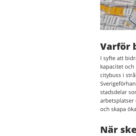
Varför 
I syfte att bi
kapacitet och 
citybuss i st
Sverigeförhan
stadsdelar so
arbetsplatser 
och skapa öka
När ske