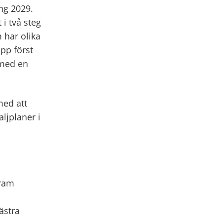
ng 2029.
i två steg
 har olika
app först
 med en
med att
ljplaner i
gram
ästra