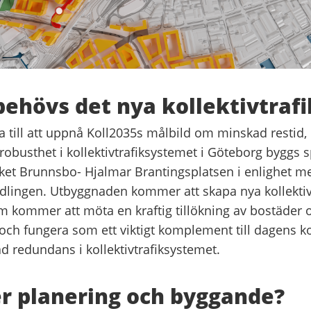
behövs det nya kollektivtraf
dra till att uppnå Koll2035s målbild om minskad restid,
robusthet i kollektivtrafiksystemet i Göteborg byggs 
råket Brunnsbo- Hjalmar Brantingsplatsen i enlighet m
dlingen. Utbyggnaden kommer att skapa nya kollektivt
m kommer att möta en kraftig tillökning av bostäder 
och fungera som ett viktigt komplement till dagens kol
d redundans i kollektivtrafiksystemet.
r planering och byggande?