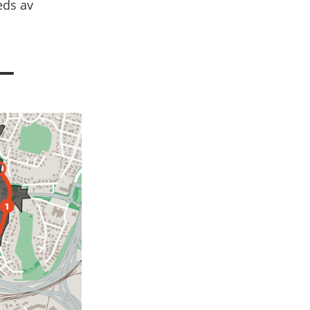
eds av
 —