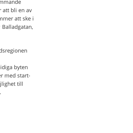
kommande
att bli en av
mmer att ske i
; Balladgatan,
dsregionen
idiga byten
r med start-
ghet till
.