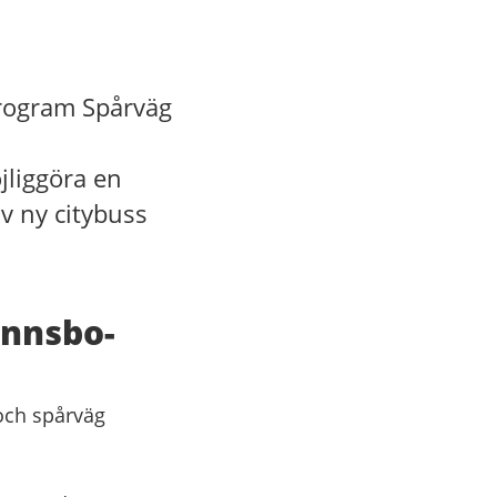
program Spårväg
jliggöra en
av ny citybuss
unnsbo-
 och spårväg