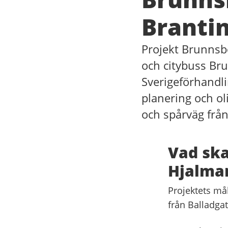
Branti
Projekt Brunnsb
och citybuss Br
Sverigeförhandli
planering och ol
och spårväg från
Vad ska
Hjalma
Projektets mål
från Balladgat