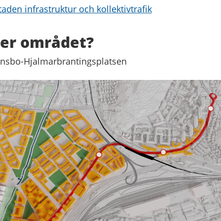
taden infrastruktur och kollektivtrafik
ger området?
nnsbo-Hjalmarbrantingsplatsen