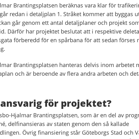
mar Brantingsplatsen beräknas vara klar för trafikeri
r redan i detaljplan 1. Stråket kommer att byggas ut 
ckan går genom ett antal detaljplaner och projekt som
tid. Därför har projektet beslutat att i respektive delet
gata förberedd för en spårbana för att sedan förses
g.
mar Brantingsplatsen hanteras delvis inom arbetet 
aplan och är beroende av flera andra arbeten och deta
ansvarig för projektet?
sbo-Hjalmar Brantingsplatsen, som är en del av pro
é, delfinansieras av staten genom den så kallade
dlingen. Övrig finansiering står Göteborgs Stad och V