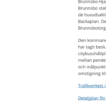
Brunnsbo-Hja
Brunnsbo stat
de huvudsakli
Backaplan. Den
Brunnsbotorge
Den kommande
har tagit bes
citybusshållp
mellan pendel
och målpunkt 
omstigning til
Trafikverkets
Detaljplan för