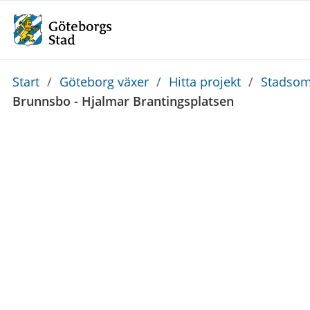
Du
Start
/
Göteborg växer
/
Hitta projekt
/
Stadsom
är
Brunnsbo - Hjalmar Brantingsplatsen
här: