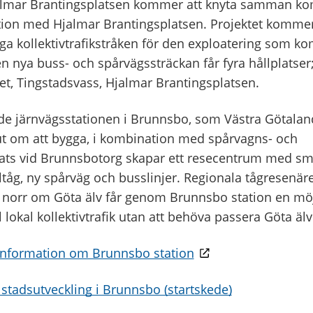
lmar Brantingsplatsen kommer att knyta samman 
ion med Hjalmar Brantingsplatsen. Projektet kommer 
ga kollektivtrafikstråken för den exploatering som ko
 nya buss- och spårvägssträckan får fyra hållplatser
t, Tingstadsvass, Hjalmar Brantingsplatsen.
 järnvägsstationen i Brunnsbo, som Västra Götalan
lut om att bygga, i kombination med spårvagns- och
lats vid Brunnsbotorg skapar ett resecentrum med sm
tåg, ny spårväg och busslinjer. Regionala tågresenäre
norr om Göta älv får genom Brunnsbo station en möjli
l lokal kollektivtrafik utan att behöva passera Göta älv
 information om Brunnsbo station
 stadsutveckling i Brunnsbo (startskede)