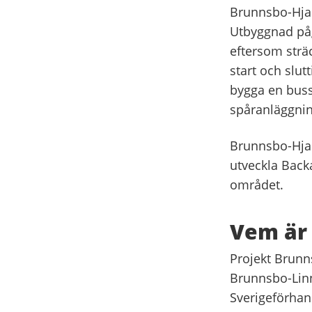
Brunnsbo-Hjal
Utbyggnad pågå
eftersom strä
start och slut
bygga en buss
spåranläggnin
Brunnsbo-Hjal
utveckla Back
området.
Vem är 
Projekt Brunn
Brunnsbo-Linn
Sverigeförhan