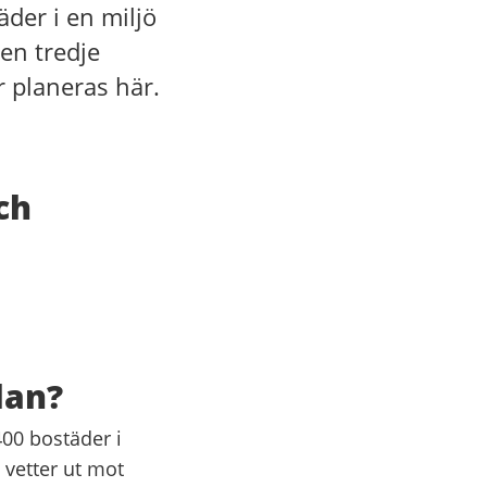
äder i en miljö
en tredje
r planeras här.
ch
lan?
400 bostäder i
vetter ut mot