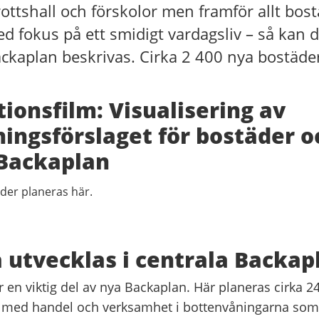
rottshall och förskolor men framför allt bost
 fokus på ett smidigt vardagsliv – så kan d
ackaplan beskrivas. Cirka 2 400 nya bostäde
ationsfilm: Visualisering av
ingsförslaget för bostäder o
 Backaplan
der planeras här.
 utvecklas i centrala Backap
r en viktig del av nya Backaplan. Här planeras cirka 2
r med handel och verksamhet i bottenvåningarna som 