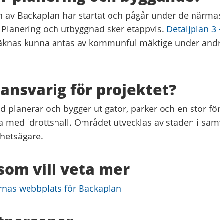
av Backaplan har startat och pågår under de närmas
. Planering och utbyggnad sker etappvis.
Detaljplan 3
knas kunna antas av kommunfullmäktige under andr
ansvarig för projektet?
d planerar och bygger ut gator, parker och en stor fö
la med idrottshall. Området utvecklas av staden i s
ghetsägare.
 som vill veta mer
rnas webbplats för Backaplan