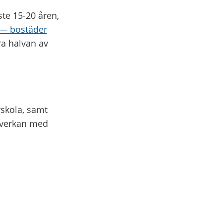
te 15-20 åren,
 — bostäder
a halvan av
rskola, samt
amverkan med