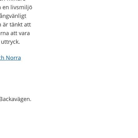
 en livsmiljö
gångvänligt
är tänkt att
rna att vara
uttryck.
ch Norra
 Backavägen.