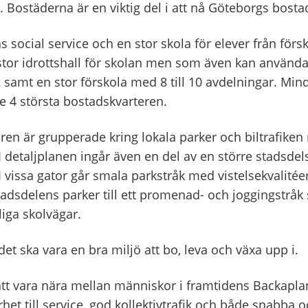
 Bostäderna är en viktig del i att nå Göteborgs bost
as social service och en stor skola för elever från försk
 stor idrottshall för skolan men som även kan använda
, samt en stor förskola med 8 till 10 avdelningar. Min
 de 4 största bostadskvarteren.
ren är grupperade kring lokala parker och biltrafike
I detaljplanen ingår även en del av en större stadsdel
I vissa gator går smala parkstråk med vistelsekvalitée
tadsdelens parker till ett promenad- och joggingstråk
liga skolvägar.
det ska vara en bra miljö att bo, leva och växa upp i.
t vara nära mellan människor i framtidens Backaplan
närhet till service, god kollektivtrafik och både snabba