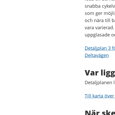
snabba cykelvä
som ger möjlig
och nära till
vara varierad
uppglasade oc
Detaljplan 3 
Deltavägen
Var lig
Detaljplanen 
Till karta öve
När ske