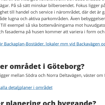
gar. På så sätt minskar bilberoendet. Fokus ligger på
het till handel och service i närområdet, där det är 
 både lugna och aktiva parkområden. Även bebyggelsen 
. Till exempel så ska bottenvåningarna mot huvudgato
h fasaderna på husen kommer att variera i form och 
för Backaplan-Bostäder, lokaler mm vid Backavägen o
ger området i Göteborg?
ligger mellan Södra och Norra Deltavägen, väster om
r alla detaljplaner i området
r planering och byggande?