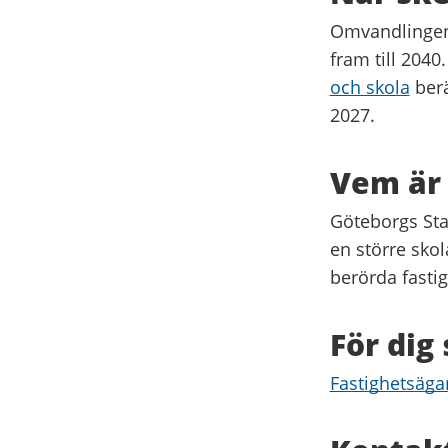
Omvandlingen 
fram till 2040
och skola
berä
2027.
Vem är 
Göteborgs Sta
en större sko
berörda fasti
För dig
Fastighetsäga