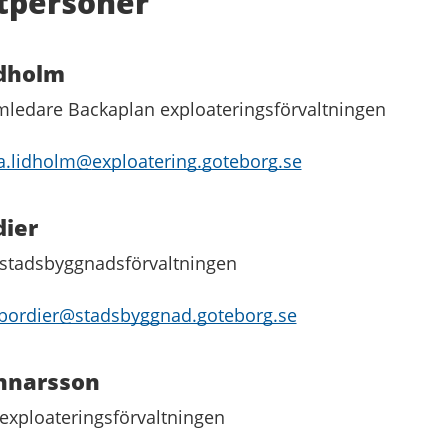
tpersoner
idholm
ledare Backaplan exploateringsförvaltningen
a.lidholm@
exploatering.goteborg.se
dier
 stadsbyggnadsförvaltningen
.bordier@stadsbyggnad.goteborg.se
nnarsson
 exploateringsförvaltningen