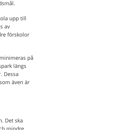
adsmål.
ola upp till
s av
dre förskolor
n minimeras på
spark längs
r. Dessa
 som även är
. Det ska
 och mindre