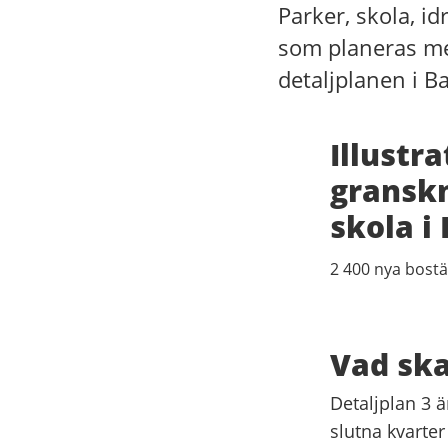
Parker, skola, id
som planeras med
detaljplanen i B
Illustr
granskn
skola i
2 400 nya bostä
Vad ska
Detaljplan 3 ä
slutna kvarte