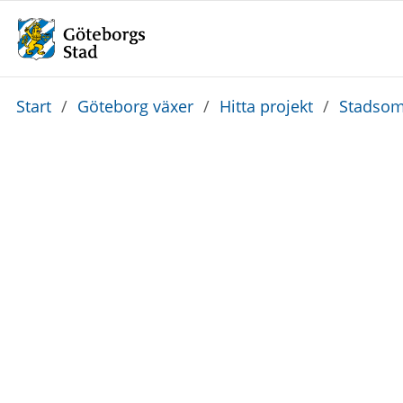
Du
Start
/
Göteborg växer
/
Hitta projekt
/
Stadsom
är
här: