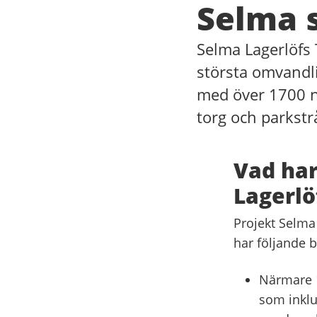
Selma 
Selma Lagerlöfs
största omvandl
med över 1700 n
torg och parkstr
Vad har
Lagerlö
Projekt Selma
har följande b
Närmare 1
som inklu