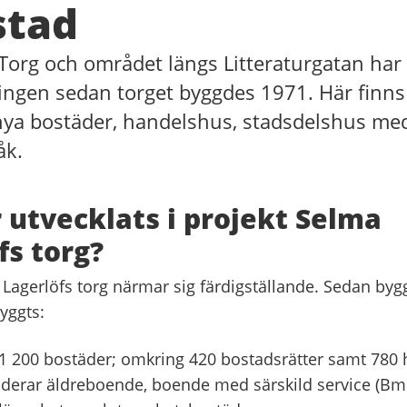
stad
 Torg och området längs Litteraturgatan ha
ingen sedan torget byggdes 1971. Här finn
ya bostäder, handelshus, stadsdelshus med
åk.
 utvecklats i projekt Selma
fs torg?
 Lagerlöfs torg närmar sig färdigställande. Sedan byg
yggts:
 200 bostäder; omkring 420 bostadsrätter samt 780 h
derar äldreboende, boende med särskild service (Bm