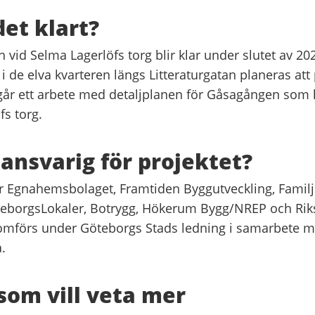
det klart?
 vid Selma Lagerlöfs torg blir klar under slutet av 20
 de elva kvarteren längs Litteraturgatan planeras att p
r ett arbete med detaljplanen för Gåsagången som 
fs torg.
ansvarig för projektet?
r Egnahemsbolaget, Framtiden Byggutveckling, Familj
eborgsLokaler, Botrygg, Hökerum Bygg/NREP och Rik
omförs under Göteborgs Stads ledning i samarbete 
.
 som vill veta mer