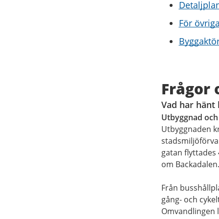
Detaljpla
För övrig
Byggaktö
Frågor 
Vad har hänt 
Utbyggnad och 
Utbyggnaden kri
stadsmiljöförva
gatan flyttades
om Backadalen
Från busshållpl
gång- och cykelt
Omvandlingen l