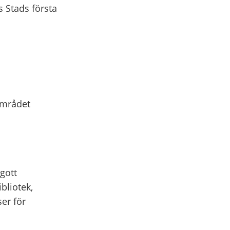
 Stads första
 området
 gott
bliotek,
er för