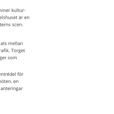
mmer kultur-
delshuset är en
terns scen.
lats mellan
afik. Torget
nger som
ntrédel för
möten, en
lanteringar