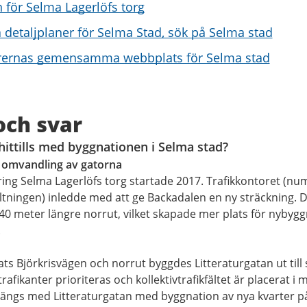
n för Selma Lagerlöfs torg
a detaljplaner för Selma Stad, sök på Selma stad
rernas gemensamma webbplats för Selma stad
och svar
hittills med byggnationen i Selma stad?
omvandling av gatorna
ng Selma Lagerlöfs torg startade 2017. Trafikkontoret (nu
ltningen) inledde med att ge Backadalen en ny sträckning. D
 40 meter längre norrut, vilket skapade mer plats för nybyg
.
ats Björkrisvägen och norrut byggdes Litteraturgatan ut till
rafikanter prioriteras och kollektivtrafikfältet är placerat i 
ängs med Litteraturgatan med byggnation av nya kvarter p