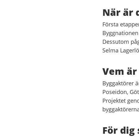
När är 
Första etappen
Byggnationen i
Dessutom pågå
Selma Lagerlö
Vem är 
Byggaktörer ä
Poseidon, Göt
Projektet gen
byggaktörerna
För dig