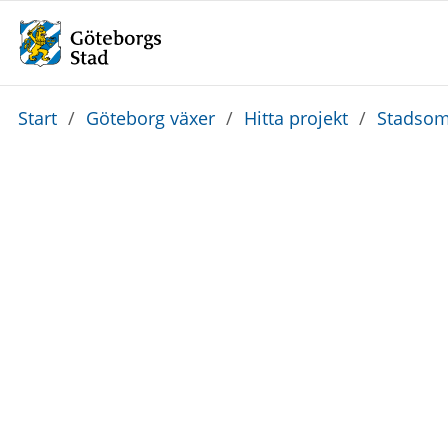
Du
Start
/
Göteborg växer
/
Hitta projekt
/
Stadsom
är
här: