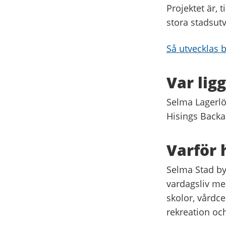
Projektet är,
stora stadsutv
Så utvecklas 
Var lig
Selma Lagerlöf
Hisings Backa
Varför
Selma Stad byg
vardagsliv med
skolor, vårdce
rekreation och 