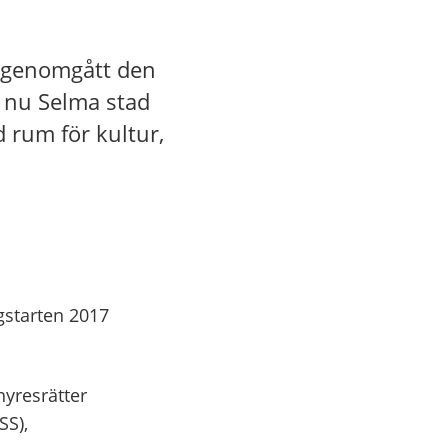
r genomgått den
s nu Selma stad
 rum för kultur,
gstarten 2017
yresrätter
SS),