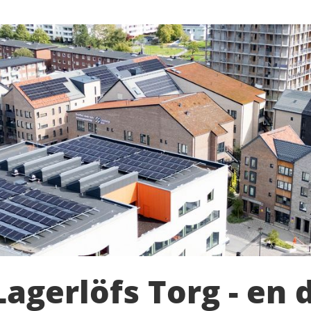
agerlöfs Torg - en 