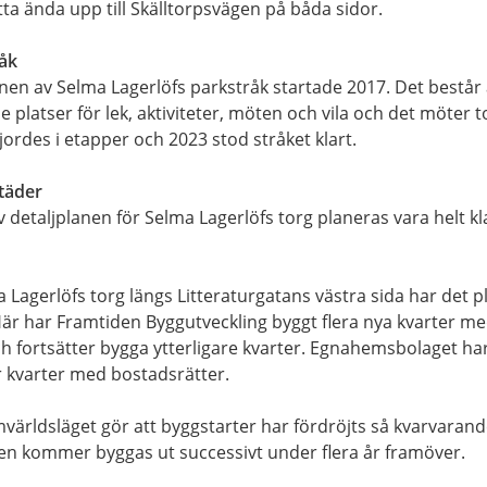
tta ända upp till Skälltorpsvägen på båda sidor.
råk
en av Selma Lagerlöfs parkstråk startade 2017. Det består a
platser för lek, aktiviteter, möten och vila och det möter t
ordes i etapper och 2023 stod stråket klart.
täder
detaljplanen för Selma Lagerlöfs torg planeras vara helt kl
Lagerlöfs torg längs Litteraturgatans västra sida har det p
är har Framtiden Byggutveckling byggt flera nya kvarter me
h fortsätter bygga ytterligare kvarter. Egnahemsbolaget ha
er kvarter med bostadsrätter.
ärldsläget gör att byggstarter har fördröjts så kvarvarand
en kommer byggas ut successivt under flera år framöver.