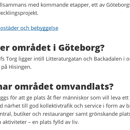
 tillsammans med kommande etapper, ett av Göteborgs
ecklingsprojekt.
bostäder och bebyggelse
ger området i Göteborg?
s Torg ligger intill Litteraturgatan och Backadalen i
 på Hisingen.
 har området omvandlats?
gs för att ge plats åt fler människor som vill leva ett
 närhet till god kollektivtrafik och service i form av bi
ntral, butiker och restauranger samt grönskande plats
aktiviteter – en plats fylld av liv.