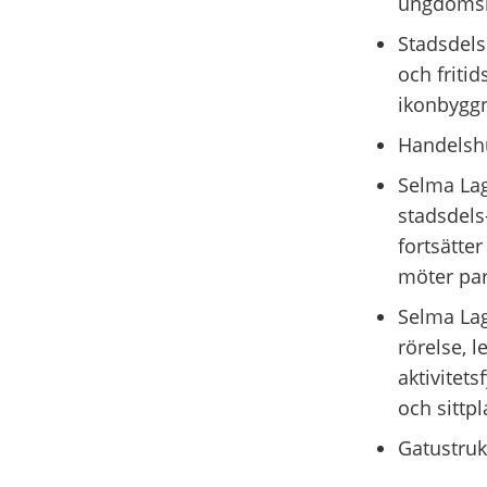
ungdomsl
Stadsdels
och fritid
ikonbyggn
Handelshu
Selma Lag
stadsdels
fortsätte
möter par
Selma Lag
rörelse, 
aktivitets
och sittpl
Gatustrukt