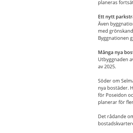
planeras fortsä
Ett nytt parkst
Även byggnation
med grönskande 
Byggnationen gj
Många nya bos
Utbyggnaden av 
av 2025.
Söder om Selma 
nya bostäder. H
för Poseidon oc
planerar för fl
Det rådande omv
bostadskvarter