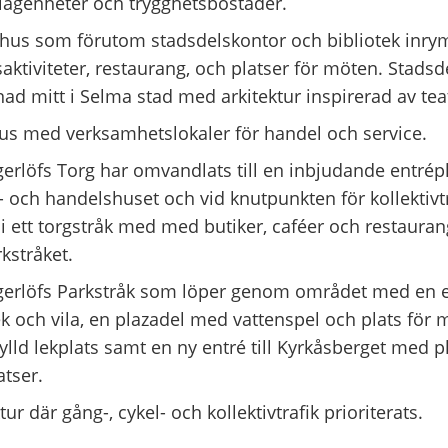
ägenheter och trygghetsbostäder.
hus som förutom stadsdelskontor och bibliotek inry
saktiviteter, restaurang, och platser för möten. Stads
ad mitt i Selma stad med arkitektur inspirerad av tea
s med verksamhetslokaler för handel och service.
erlöfs Torg har omvandlats till en inbjudande entrép
- och handelshuset och vid knutpunkten för kollektivtr
r i ett torgstråk med med butiker, caféer och restaura
kstråket.
erlöfs Parkstråk som löper genom området med en e
lek och vila, en plazadel med vattenspel och plats för 
fylld lekplats samt en ny entré till Kyrkåsberget med p
atser.
ur där gång-, cykel- och kollektivtrafik prioriterats.