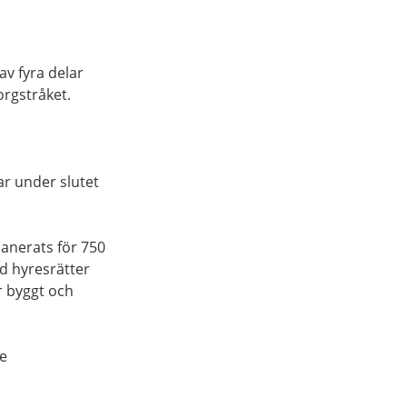
v fyra delar
orgstråket.
ar under slutet
lanerats för 750
d hyresrätter
r byggt och
e