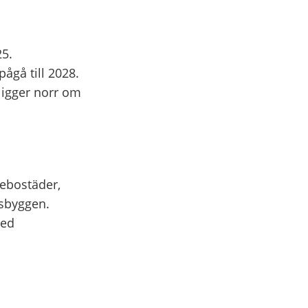
25.
ågå till 2028.
ligger norr om
ebostäder,
sbyggen.
med