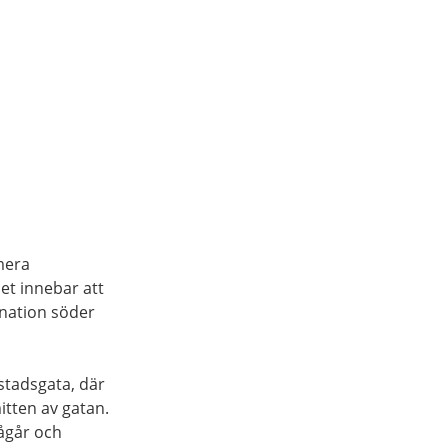
mera
et innebar att
gnation söder
 stadsgata, där
mitten av gatan.
ågår och