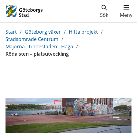
Du
Start
/
Göteborg växer
/
Hitta projekt
/
är
Stadsområde Centrum
/
här:
Majorna - Linnestaden - Haga
/
Röda sten – platsutveckling