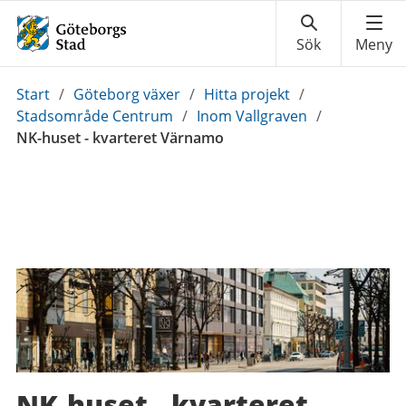
Du
Start
/
Göteborg växer
/
Hitta projekt
/
är
Stadsområde Centrum
/
Inom Vallgraven
/
här:
NK-huset - kvarteret Värnamo
NK-huset - kvarteret