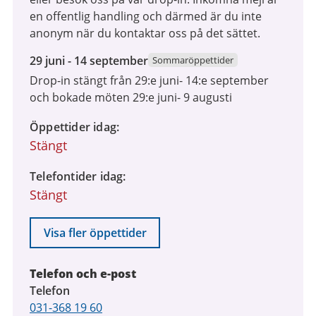
en offentlig handling och därmed är du inte
anonym när du kontaktar oss på det sättet.
29
29 juni - 14 september
Sommaröppettider
juni
Drop-in stängt från 29:e juni- 14:e september
2026
och bokade möten 29:e juni- 9 augusti
till
14
Öppettider idag
september
Stängt
2026
Telefontider idag
Stängt
Visa fler öppettider
Telefon och e-post
Telefon
031-368 19 60