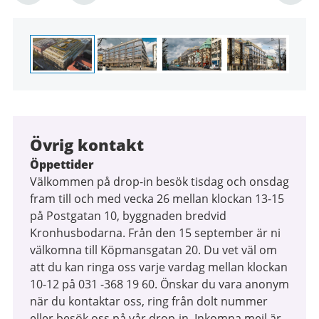
1
av
4
Övrig kontakt
Öppettider
Välkommen på drop-in besök tisdag och onsdag
fram till och med vecka 26 mellan klockan 13-15
på Postgatan 10, byggnaden bredvid
Kronhusbodarna. Från den 15 september är ni
välkomna till Köpmansgatan 20. Du vet väl om
att du kan ringa oss varje vardag mellan klockan
10-12 på 031 -368 19 60. Önskar du vara anonym
när du kontaktar oss, ring från dolt nummer
eller besök oss på vår drop-in. Inkomna mejl är