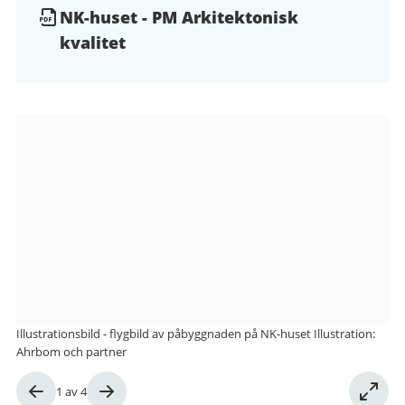
NK-huset - PM Arkitektonisk
kvalitet
Bildgalleri
Illustrationsbild - flygbild av påbyggnaden på NK-huset Illustration:
Ahrbom och partner
Bild
1
av
4