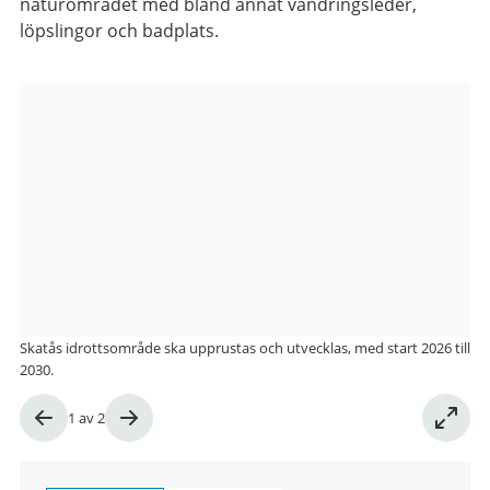
naturområdet med bland annat vandringsleder,
löpslingor och badplats.
Bildgalleri
Skatås idrottsområde ska upprustas och utvecklas, med start 2026 till
2030.
Bild
1
av
2
1
av
2