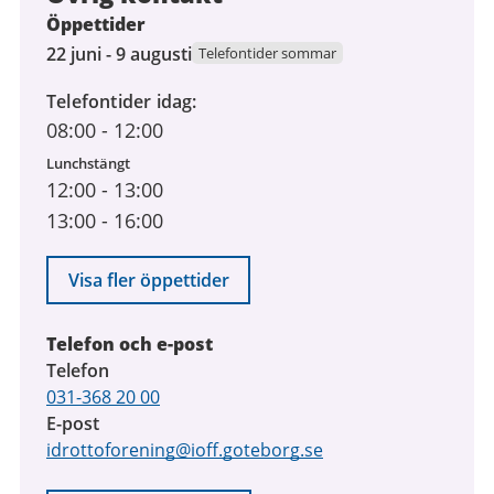
Öppettider
22
22 juni - 9 augusti
Telefontider sommar
juni
Telefontider idag
2026
08:00
-
12:00
till
9
Lunchstängt
augusti
12:00
-
13:00
2026
13:00
-
16:00
Visa fler öppettider
Telefon och e-post
Telefon
031-368 20 00
E-post
idrottoforening@ioff.goteborg.se