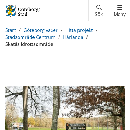
Du
Start
/
Göteborg växer
/
Hitta projekt
/
är
Stadsområde Centrum
/
Härlanda
/
här:
Skatås idrottsområde