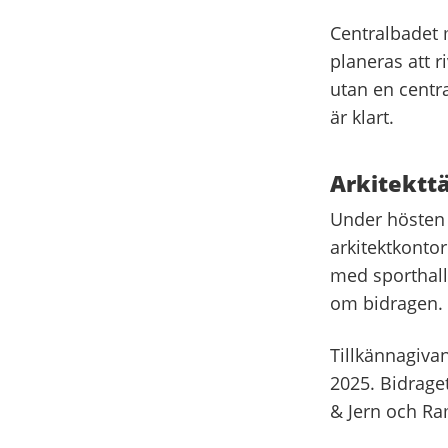
Centralbadet 
planeras att r
utan en centra
är klart.
Arkitektt
Under hösten 2
arkitektkontor
med sporthall
om bidragen.
Tillkännagivan
2025. Bidraget
& Jern och Ra