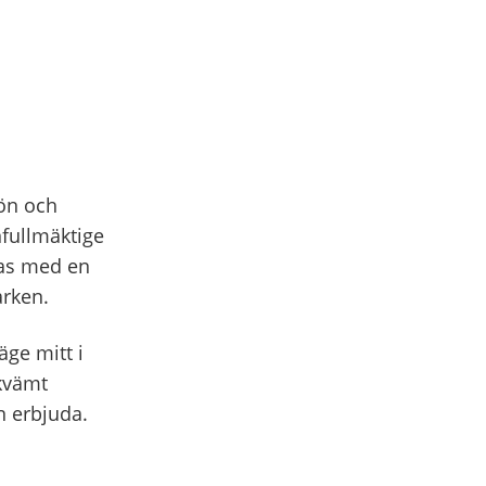
gön och
fullmäktige
ras med en
arken.
ge mitt i
ekvämt
n erbjuda.