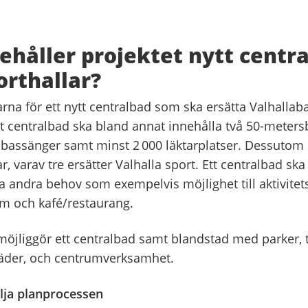
ehåller projektet nytt centr
rthallar?
rna för ett nytt centralbad som ska ersätta Valhallab
ytt centralbad ska bland annat innehålla två 50-meters
bassänger samt minst 2 000 läktarplatser. Dessutom 
ar, varav tre ersätter Valhalla sport. Ett centralbad s
ra andra behov som exempelvis möjlighet till aktivitets
m och kafé/restaurang.
möjliggör ett centralbad samt blandstad med parker, t
täder, och centrumverksamhet.
lja planprocessen