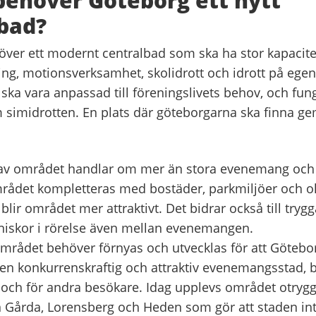
behöver Göteborg ett nytt
bad?
ver ett modernt centralbad som ska ha stor kapacite
ng, motionsverksamhet, skolidrott och idrott på ege
ska vara anpassad till föreningslivets behov, och fun
 simidrotten. E
n plats där göteborgarna ska finna g
av området handlar om mer än stora evenemang och i
ådet kompletteras med bostäder, parkmiljöer och ol
lir området mer attraktivt. Det bidrar också till tryg
iskor i rörelse även mellan evenemangen.
ådet behöver förnyas och utvecklas för att Götebo
a en konkurrenskraftig och attraktiv evenemangsstad, 
och för andra besökare. Idag upplevs området otrygg
n Gårda, Lorensberg och Heden som gör att staden in