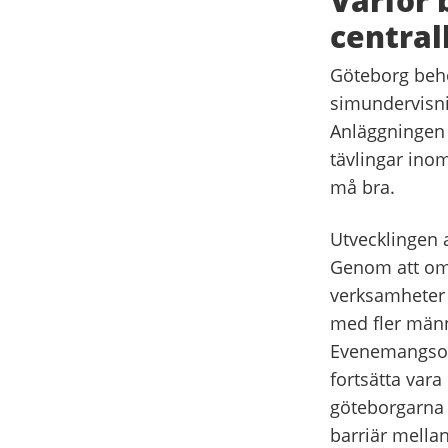
Varför 
central
Göteborg behö
simundervisni
Anläggningen 
tävlingar inom
må bra.
Utvecklingen 
Genom att omr
verksamheter b
med fler männ
Evenemangsomr
fortsätta var
göteborgarna 
barriär mella