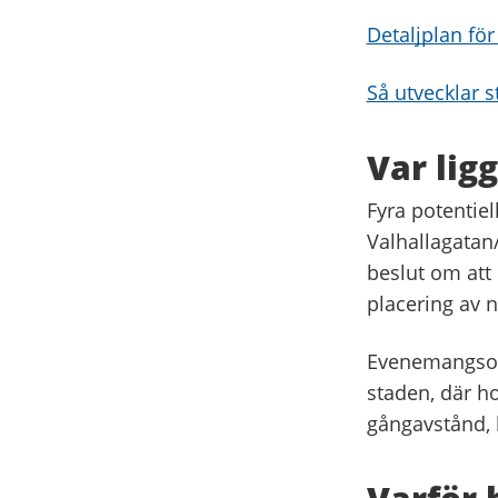
Detaljplan fö
Så utvecklar 
Var lig
Fyra potentiel
Valhallagatan
beslut om att
placering av 
Evenemangsomr
staden, där h
gångavstånd, 