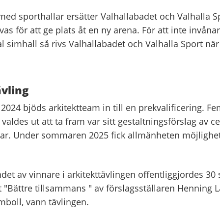
med sporthallar ersätter Valhallabadet och Valhalla S
ivas för att ge plats åt en ny arena. För att inte invåna
l simhall så rivs Valhallabadet och Valhalla Sport nä
ävling
024 bjöds arkitektteam in till en prekvalificering. F
 valdes ut att ta fram var sitt gestaltningsförslag av c
ar. Under sommaren 2025 fick allmänheten möjlighet a
det av vinnare i arkitekttävlingen offentliggjordes 3
 "Bättre tillsammans " av förslagsställaren Henning L
mboll, vann tävlingen.