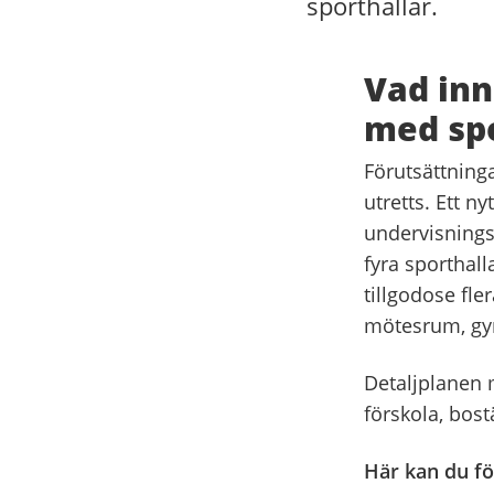
sporthallar.
Vad inn
med spo
Förutsättninga
utretts. Ett n
undervisnings
fyra sporthall
tillgodose fle
mötesrum, gy
Detaljplanen 
förskola, bos
Här kan du fö