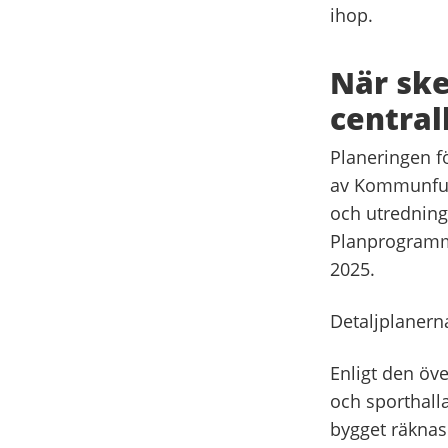
ihop.
När ske
central
Planeringen fö
av Kommunfull
och utredning
Planprogramme
2025.
Detaljplanern
Enligt den öv
och sporthalla
bygget räknas i