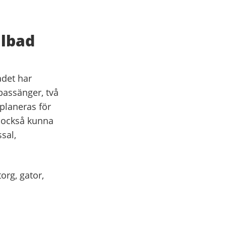
albad
adet har
bassänger, två
planeras för
ka också kunna
sal,
org, gator,