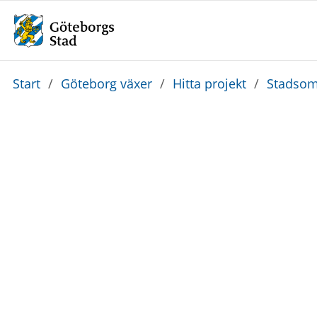
Du
Start
/
Göteborg växer
/
Hitta projekt
/
Stadsom
är
här: