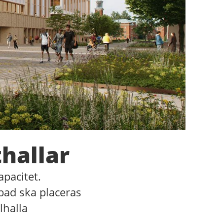
hallar
pacitet.
bad ska placeras
lhalla