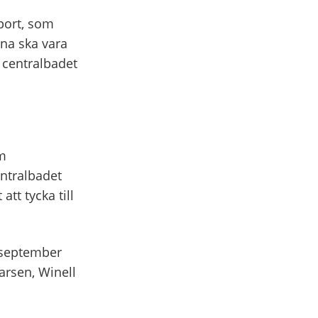
port, som
rna ska vara
r centralbadet
em
entralbadet
tt tycka till
0 september
arsen, Winell