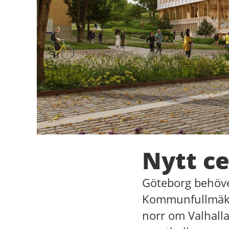
Nytt c
Göteborg behöver
Kommunfullmäktig
norr om Valhalla