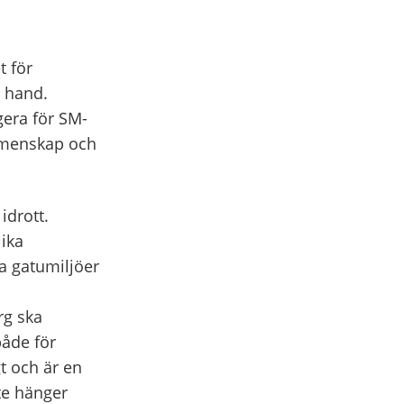
t för
n hand.
gera för SM-
emenskap och
drott.
ika
ga gatumiljöer
rg ska
både för
t och är en
te hänger