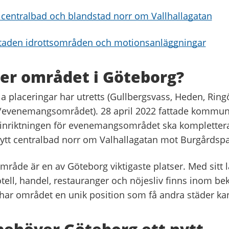
r centralbad och blandstad norr om Vallhallagatan
staden idrottsområden och motionsanläggningar
ger området i Göteborg?
la placeringar har utretts (Gullbergsvass, Heden, Rin
/evenemangsområdet). 28 april 2022 fattade kommun
 inriktningen för evenemangsområdet ska komplette
nytt centralbad norr om Valhallagatan mot Burgårdsp
åde är en av Göteborg viktigaste platser. Med sitt lä
otell, handel, restauranger och nöjesliv finns inom b
har området en unik position som få andra städer ka