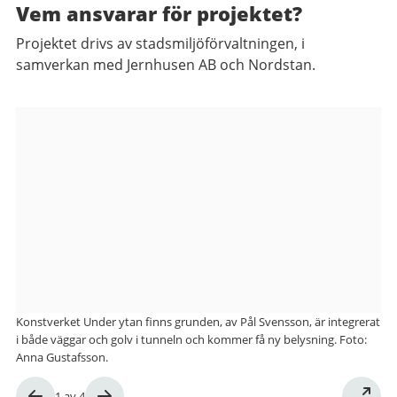
Vem ansvarar för projektet?
Projektet drivs av stadsmiljöförvaltningen, i
samverkan med Jernhusen AB och Nordstan.
Bildgalleri
Konstverket Under ytan finns grunden, av Pål Svensson, är integrerat
i både väggar och golv i tunneln och kommer få ny belysning. Foto:
Anna Gustafsson.
Bild
1
av
4