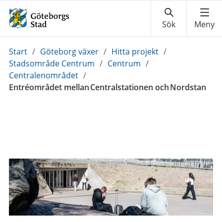
Du
Start
/
Göteborg växer
/
Hitta projekt
/
är
Stadsområde Centrum
/
Centrum
/
här:
Centralenområdet
/
Entréområdet mellan Centralstationen och Nordstan