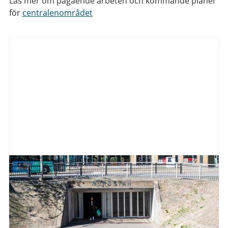
Läs mer om pågående arbeten och kommande planer
för
centralenområdet
Aktuellt
från
Göteborgs
Stad