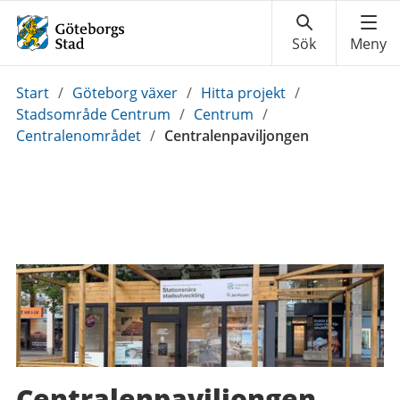
Du
Start
/
Göteborg växer
/
Hitta projekt
/
är
Stadsområde Centrum
/
Centrum
/
här:
Centralenområdet
/
Centralenpaviljongen
Centralenpaviljongen