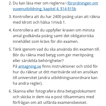
Du kan läsa mer om reglerna i
förordningen om
vuxenutbildning, kapitel 4, §14-§15b
Kontrollera att du har 2400 poäng utan att räkna
med Idrott och hälsa 1/nivå 1.
Kontrollera att du uppfyller kraven om minsta
antal godkända poäng samt det obligatoriska
innehållet som krävs för din examen.
Tänk igenom vad du ska använda din examen till.
Bör du räkna med betyg som ger meritpoäng
eller särskilda behörigheter?
På
antagning.se
finns instruktioner och stöd för
hur du räknar ut ditt meritvärde vid en ansökan
till universitet (andra utbildningsanordnare kan
ha andra regler).
Skanna eller fotografera dina betygsdokument
och skicka in dem via e-post tillsammans med
förfrågan om att utfärda examensbeviset.