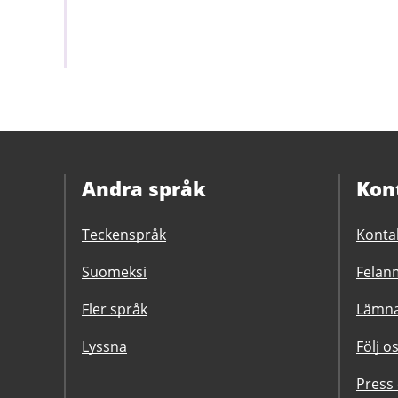
Andra språk
Kon
Teckenspråk
Konta
Suomeksi
Felanm
Fler språk
Lämna
Lyssna
Följ o
Press