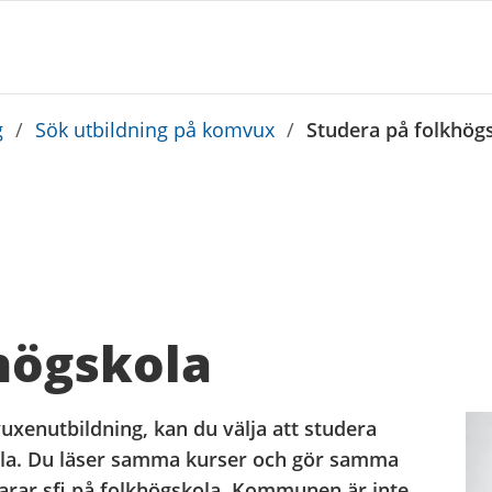
g
/
Sök utbildning på komvux
/
Studera på folkhög
högskola
vuxenutbildning, kan du välja att studera
ola. Du läser samma kurser och gör samma
arar sfi på folkhögskola. Kommunen är inte