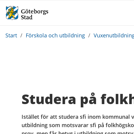
Du
Start
/
Förskola och utbildning
/
Vuxenutbildnin
är
här:
Studera på folk
Istället för att studera sfi inom kommunal 
utbildning som motsvarar sfi på folkhögsk
prov, men får betyg i utbildning som motsv