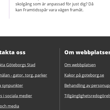
skolgång som är anpassad för just dig? Då
kan Framtidsspår vara vägen framåt.
takta oss
Om webbplatse
kta Göteborgs Stad
Om webbplatsen
älan - gator, torg, parker
Kakor på goteborg.se
 synpunkter
Behandling av personupp
ss i sociala medier
Tillgänglighetsredogörel
 och media