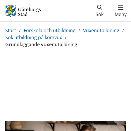
Du
Start
/
Förskola och utbildning
/
Vuxenutbildning
/
är
Sök utbildning på komvux
/
här:
Grundläggande vuxenutbildning