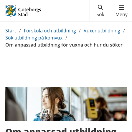
Du
Start
/
Förskola och utbildning
/
Vuxenutbildning
/
är
Sök utbildning på komvux
/
här:
Om anpassad utbildning för vuxna och hur du söker
Om anpassad utbildning