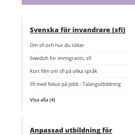
Svenska för invandrare (sfi)
Om sfi och hur du söker
Swedish for immigrants, sfi
Kort film om sfi på olika språk
Sfi med fokus på jobb - Talangutbildning
Visa alla
inom
(4)
Svenska
för
invandrare
Anpassad utbildning för
(sfi)