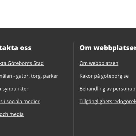
takta oss
Om webbplatse
kta Göteborgs Stad
Om webbplatsen
älan - gator, torg, parker
Kakor på goteborg.se
 synpunkter
Behandling av personupp
ss i sociala medier
Tillgänglighetsredogörel
 och media