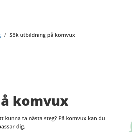
g
/
Sök utbildning på komvux
 på komvux
att kunna ta nästa steg? På komvux kan du
passar dig.