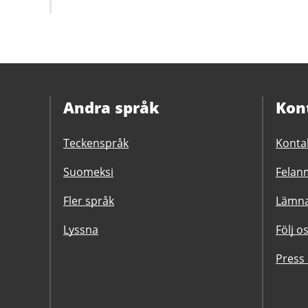
Andra språk
Kon
Teckenspråk
Konta
Suomeksi
Felanm
Fler språk
Lämna
Lyssna
Följ o
Press