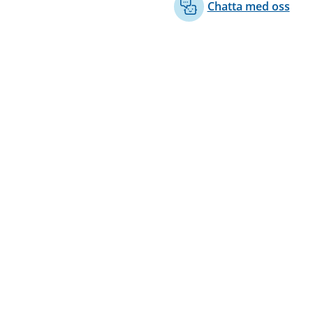
Chatta med oss
Andra språk
Teckenspråk
Suomeksi