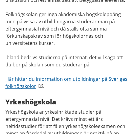
diskussion och ett annat sätt att betygsätta eleverna.
Folkhögskolan ger inga akademiska högskolepoäng
men på vissa av utbildningarna studerar man på
eftergymnasial nivå och då ställs ofta samma
förkunskapskrav som för högskolornas och
universitetens kurser.
Ibland bedrivs studierna på internat, det vill säga att
du bor på skolan som du studerar på.
Här hittar du information om utbildningar på Sveriges
folkhögskolor
.
Yrkeshögskola
Yrkeshögskola är yrkesinriktade studier på
eftergymnasial nivå. Det krävs minst ett års
heltidsstudier för att få en yrkeshögskoleexamen och
minst en fjärdedel av utbildningen är praktik på en