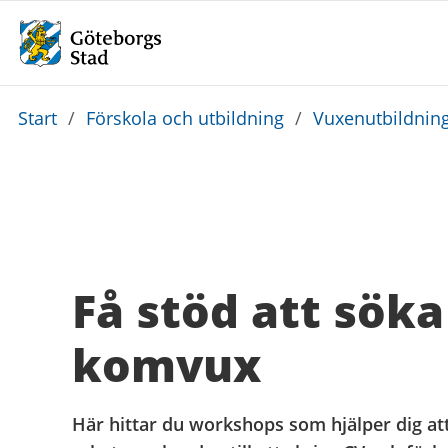
Du
Start
/
Förskola och utbildning
/
Vuxenutbildnin
är
här:
Få stöd att söka
komvux
Här hittar du workshops som hjälper dig at