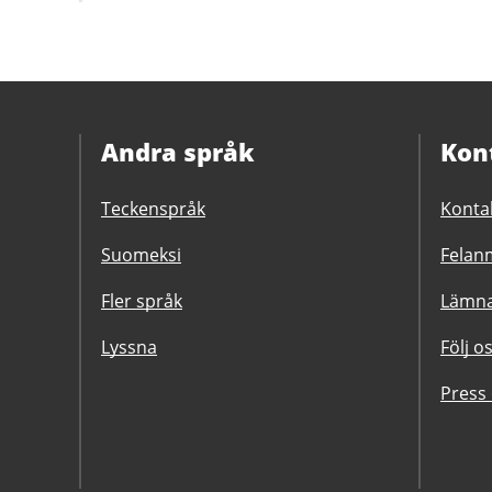
Andra språk
Kon
Teckenspråk
Konta
Suomeksi
Felanm
Fler språk
Lämna
Lyssna
Följ o
Press