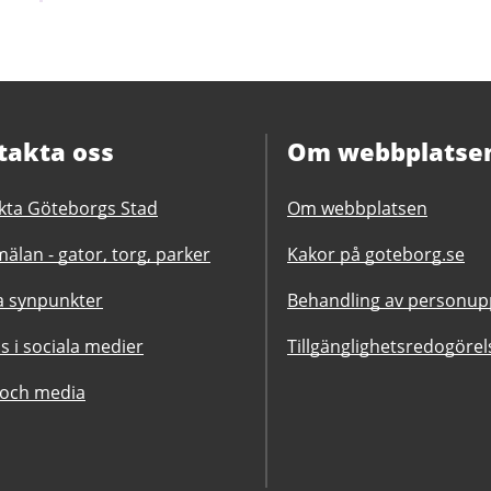
takta oss
Om webbplatse
kta Göteborgs Stad
Om webbplatsen
älan - gator, torg, parker
Kakor på goteborg.se
 synpunkter
Behandling av personupp
ss i sociala medier
Tillgänglighetsredogörel
 och media